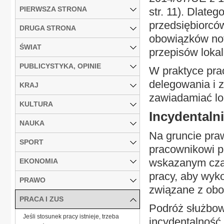
PIERWSZA STRONA
str. 11). Dlate
przedsiębiorcó
DRUGA STRONA
obowiązków not
ŚWIAT
przepisów lokal
PUBLICYSTYKA, OPINIE
W praktyce pra
delegowania i z
KRAJ
zawiadamiać lo
KULTURA
Incydentalni
NAUKA
Na gruncie pra
SPORT
pracownikowi p
wskazanym czas
EKONOMIA
pracy, aby wyk
PRAWO
związane z obo
PRACA I ZUS
Podróż służbow
Jeśli stosunek pracy istnieje, trzeba
incydentalność 