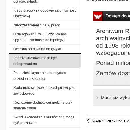
opłacać składki
Kiedy pracownik odpowie za umyślność
Dostęp do tr
i beztroskę
Nieprzeszkoleni giną w pracy
Archiwum Rz
O delegowaniu w UE, czyli co nas
archiwalnyc
spycha od wolności do hipokryzji
od 1993 roku
Ochrona adekwatna do ryzyka
wzbogacone
Podróż służbowa może być
Ponad milio
delegowaniem
Zamów dostę
Przeszłość kryminalna kandydata
pozostanie zagadką
Rada pracowników nie zastąpi związku
zawodowego
Masz już wyku
Rozliczenie dodatkowej godziny przy
zmianie czasu
Skutki lekceważenia kursów bhp mogą
POPRZEDNI ARTYKUŁ Z
być kosztowne