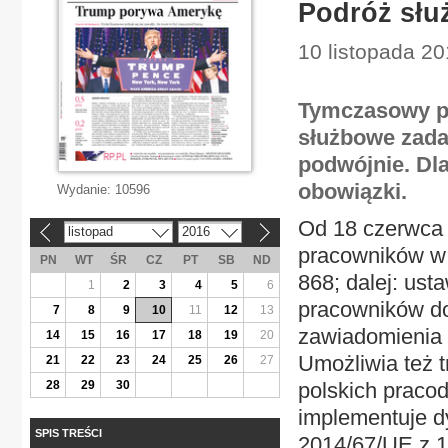
Podróż sł
10 listopada 201
Tymczasowy po
służbowe zada
podwójnie. Dl
obowiązki.
Wydanie:
10596
Od 18 czerwca 
listopad
2016
«
»
pracowników w 
PN
WT
ŚR
CZ
PT
SB
ND
868; dalej: us
1
2
3
4
5
6
pracowników do
7
8
9
10
11
12
13
zawiadomienia 
14
15
16
17
18
19
20
Umożliwia też 
21
22
23
24
25
26
27
28
29
30
polskich praco
implementuje d
SPIS TREŚCI
2014/67/UE z 1