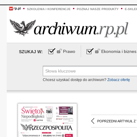
SZKOLENIA I KONFERENCJE
POZNAJ NASZE PRODUKTY
E-SKLE
Prawo
Ekonomia i biznes
SZUKAJ W:
Chcesz uzyskać dostęp do archiwum?
Zobacz ofertę
POPRZEDNI ARTYKUŁ Z