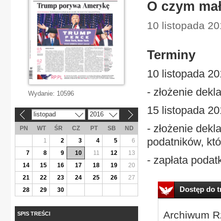
O czym mał
10 listopada 20
Terminy
10 listopada 20
- złożenie dekl
Wydanie:
10596
15 listopada 20
listopad
2016
«
»
- złożenie dekl
PN
WT
ŚR
CZ
PT
SB
ND
podatników, któ
1
2
3
4
5
6
7
8
9
10
11
12
13
- zapłata podat
14
15
16
17
18
19
20
21
22
23
24
25
26
27
Dostęp do tr
28
29
30
Archiwum Rz
SPIS TREŚCI