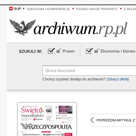
SZKOLENIA I KONFERENCJE
POZNAJ NASZE PRODUKTY
E-SKLE
Prawo
Ekonomia i biznes
SZUKAJ W:
Chcesz uzyskać dostęp do archiwum?
Zobacz ofertę
POPRZEDNI ARTYKUŁ Z