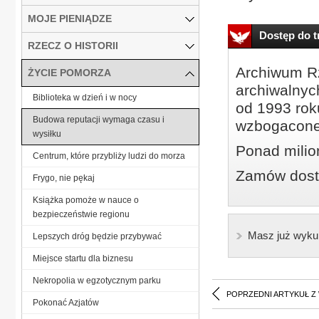
MOJE PIENIĄDZE
Dostęp do tr
RZECZ O HISTORII
Archiwum Rz
ŻYCIE POMORZA
archiwalnyc
Biblioteka w dzień i w nocy
od 1993 roku
Budowa reputacji wymaga czasu i
wzbogacone
wysiłku
Ponad milio
Centrum, które przybliży ludzi do morza
Zamów dostę
Frygo, nie pękaj
Książka pomoże w nauce o
bezpieczeństwie regionu
Masz już wyku
Lepszych dróg będzie przybywać
Miejsce startu dla biznesu
Nekropolia w egzotycznym parku
POPRZEDNI ARTYKUŁ Z
Pokonać Azjatów