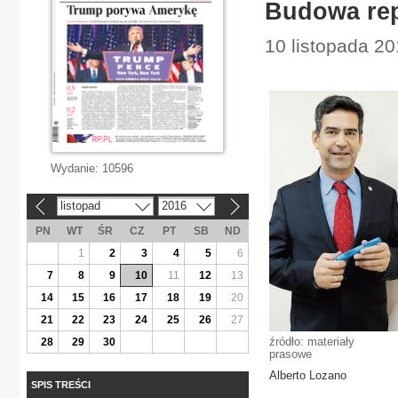
Budowa rep
10 listopada 20
Wydanie:
10596
listopad
2016
«
»
PN
WT
ŚR
CZ
PT
SB
ND
1
2
3
4
5
6
7
8
9
10
11
12
13
14
15
16
17
18
19
20
21
22
23
24
25
26
27
źródło: materiały
28
29
30
prasowe
Alberto Lozano
SPIS TREŚCI