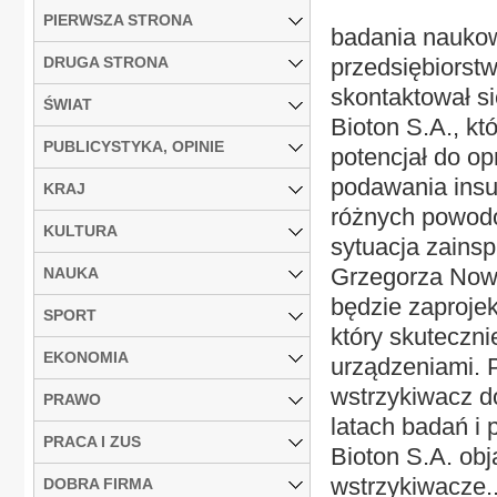
PIERWSZA STRONA
badania naukow
DRUGA STRONA
przedsiębiorst
skontaktował si
ŚWIAT
Bioton S.A., kt
PUBLICYSTYKA, OPINIE
potencjał do o
podawania insu
KRAJ
różnych powodów
KULTURA
sytuacja zainsp
Grzegorza Nowa
NAUKA
będzie zaprojek
SPORT
który skuteczn
EKONOMIA
urządzeniami. 
wstrzykiwacz do
PRAWO
latach badań i
PRACA I ZUS
Bioton S.A. obj
wstrzykiwacze..
DOBRA FIRMA