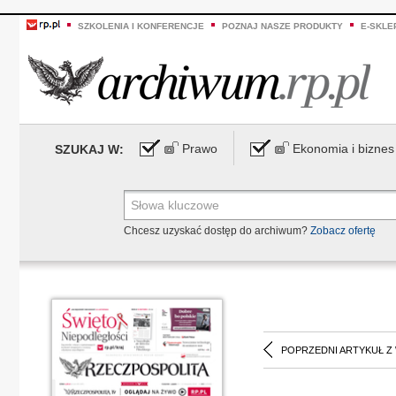
SZKOLENIA I KONFERENCJE
POZNAJ NASZE PRODUKTY
E-SKLE
Prawo
Ekonomia i biznes
SZUKAJ W:
Chcesz uzyskać dostęp do archiwum?
Zobacz ofertę
POPRZEDNI ARTYKUŁ Z