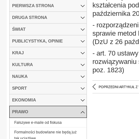
kształcenia po
PIERWSZA STRONA
października 20
DRUGA STRONA
- rozporządzeni
ŚWIAT
sprawie metod 
(DzU z 26 paźdz
PUBLICYSTYKA, OPINIE
- art. 70 usta
KRAJ
rozwiązywaniu 
KULTURA
poz. 1823)
NAUKA
POPRZEDNI ARTYKUŁ Z
SPORT
EKONOMIA
PRAWO
Fałszywe e-maile od fiskusa
Formalności budowlane nie będą już
tak uciążliwe