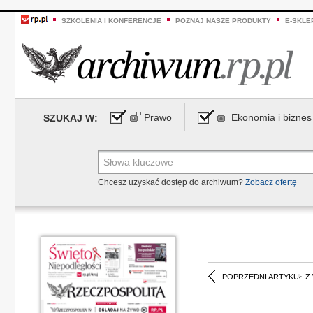
SZKOLENIA I KONFERENCJE
POZNAJ NASZE PRODUKTY
E-SKLE
Prawo
Ekonomia i biznes
SZUKAJ W:
Chcesz uzyskać dostęp do archiwum?
Zobacz ofertę
POPRZEDNI ARTYKUŁ Z