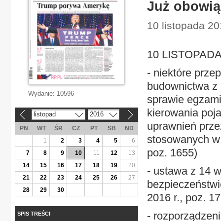
Już obowiąz
10 listopada 20
10 LISTOPAD
- niektóre przep
budownictwa z 
Wydanie:
10596
sprawie egzami
kierowania poj
listopad
2016
«
»
uprawnień prz
PN
WT
ŚR
CZ
PT
SB
ND
stosowanych w 
1
2
3
4
5
6
poz. 1655)
7
8
9
10
11
12
13
14
15
16
17
18
19
20
- ustawa z 14 w
21
22
23
24
25
26
27
bezpieczeństwi
28
29
30
2016 r., poz. 1
- rozporządzeni
SPIS TREŚCI