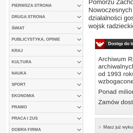
Pomorzu Zachod
PIERWSZA STRONA
Nowoczesnych T
DRUGA STRONA
działalności g
wojsk radziecki
ŚWIAT
PUBLICYSTYKA, OPINIE
Dostęp do tr
KRAJ
Archiwum Rz
KULTURA
archiwalnyc
od 1993 roku
NAUKA
wzbogacone
SPORT
Ponad milio
EKONOMIA
Zamów dostę
PRAWO
PRACA I ZUS
Masz już wyku
DOBRA FIRMA