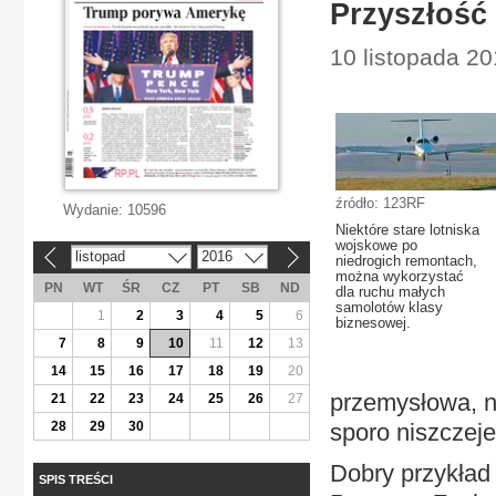
Przyszłość 
10 listopada 20
źródło: 123RF
Wydanie:
10596
Niektóre stare lotniska
wojskowe po
listopad
2016
«
»
niedrogich remontach,
można wykorzystać
PN
WT
ŚR
CZ
PT
SB
ND
dla ruchu małych
samolotów klasy
1
2
3
4
5
6
biznesowej.
7
8
9
10
11
12
13
14
15
16
17
18
19
20
przemysłowa, ni
21
22
23
24
25
26
27
28
29
30
sporo niszczeje
Dobry przykład
SPIS TREŚCI