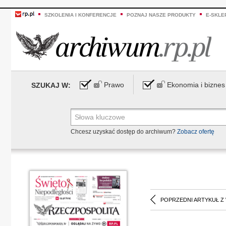
SZKOLENIA I KONFERENCJE
POZNAJ NASZE PRODUKTY
E-SKLE
Prawo
Ekonomia i biznes
SZUKAJ W:
Chcesz uzyskać dostęp do archiwum?
Zobacz ofertę
POPRZEDNI ARTYKUŁ Z