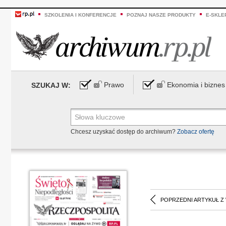
SZKOLENIA I KONFERENCJE
POZNAJ NASZE PRODUKTY
E-SKLE
Prawo
Ekonomia i biznes
SZUKAJ W:
Chcesz uzyskać dostęp do archiwum?
Zobacz ofertę
POPRZEDNI ARTYKUŁ Z