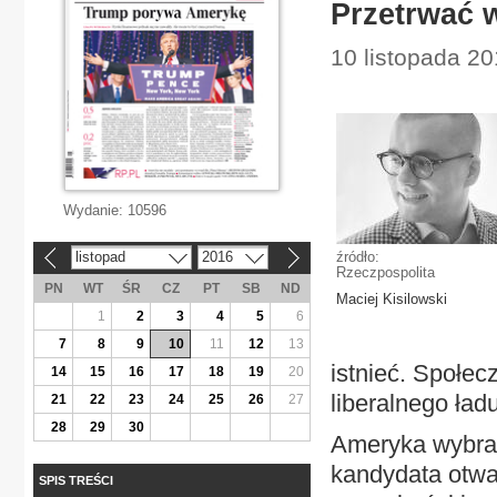
Przetrwać 
10 listopada 20
Wydanie:
10596
listopad
2016
źródło:
«
»
Rzeczpospolita
PN
WT
ŚR
CZ
PT
SB
ND
Maciej Kisilowski
1
2
3
4
5
6
7
8
9
10
11
12
13
istnieć. Społe
14
15
16
17
18
19
20
liberalnego ład
21
22
23
24
25
26
27
28
29
30
Ameryka wybrał
kandydata otwa
SPIS TREŚCI