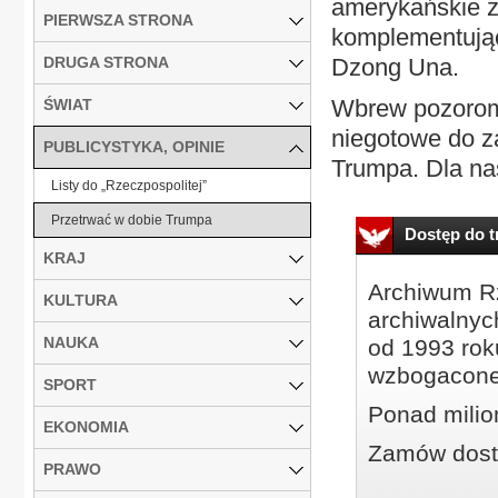
amerykańskie z
PIERWSZA STRONA
komplementując
DRUGA STRONA
Dzong Una.
Wbrew pozorom 
ŚWIAT
niegotowe do z
PUBLICYSTYKA, OPINIE
Trumpa. Dla na
Listy do „Rzeczpospolitej”
Przetrwać w dobie Trumpa
Dostęp do tr
KRAJ
Archiwum Rz
KULTURA
archiwalnyc
NAUKA
od 1993 roku
wzbogacone
SPORT
Ponad milio
EKONOMIA
Zamów dostę
PRAWO