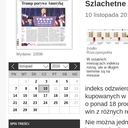
Szlachetne 
10 listopada 20
źródło:
Rzeczpospolita
Wydanie:
10596
W ostatnich
miesiącach indeksy
listopad
2016
«
»
rosną, ale w długim
terminie są na
PN
WT
ŚR
CZ
PT
SB
ND
minusie
1
2
3
4
5
6
indeks odzwierc
7
8
9
10
11
12
13
kupowanych w c
14
15
16
17
18
19
20
o ponad 18 pro
21
22
23
24
25
26
27
28
29
30
win z różnych r
Nie można jed
SPIS TREŚCI