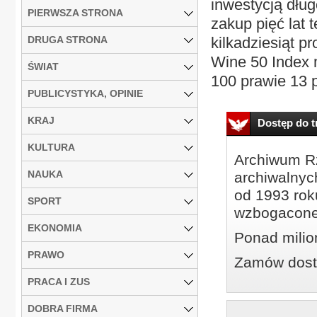
inwestycją dług
PIERWSZA STRONA
zakup pięć lat 
DRUGA STRONA
kilkadziesiąt p
Wine 50 Index m
ŚWIAT
100 prawie 13 p
PUBLICYSTYKA, OPINIE
KRAJ
Dostęp do tr
KULTURA
Archiwum Rz
NAUKA
archiwalnyc
od 1993 roku
SPORT
wzbogacone
EKONOMIA
Ponad milio
PRAWO
Zamów dostę
PRACA I ZUS
DOBRA FIRMA