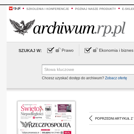
SZKOLENIA I KONFERENCJE
POZNAJ NASZE PRODUKTY
E-SKLE
Prawo
Ekonomia i biznes
SZUKAJ W:
Chcesz uzyskać dostęp do archiwum?
Zobacz ofertę
POPRZEDNI ARTYKUŁ Z