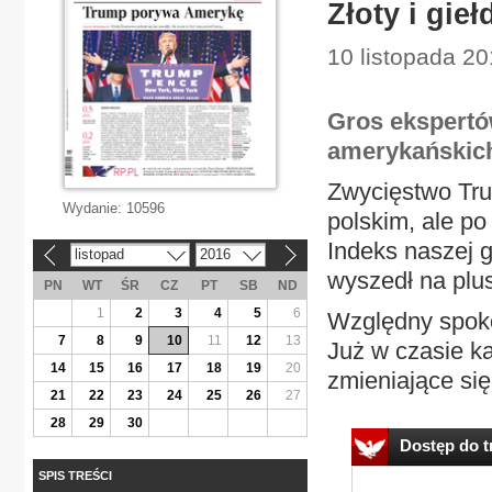
Złoty i gie
10 listopada 20
Gros ekspertó
amerykańskic
Zwycięstwo Tru
Wydanie:
10596
polskim, ale po
Indeks naszej g
listopad
2016
«
»
wyszedł na plus
PN
WT
ŚR
CZ
PT
SB
ND
1
2
3
4
5
6
Względny spokó
7
8
9
10
11
12
13
Już w czasie k
14
15
16
17
18
19
20
zmieniające się
21
22
23
24
25
26
27
28
29
30
Dostęp do tr
SPIS TREŚCI