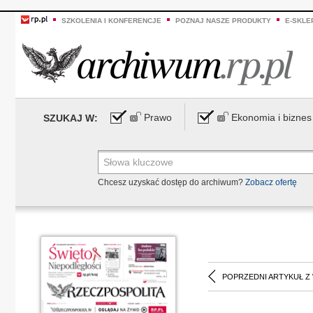
SZKOLENIA I KONFERENCJE
POZNAJ NASZE PRODUKTY
E-SKLE
Prawo
Ekonomia i biznes
SZUKAJ W:
Chcesz uzyskać dostęp do archiwum?
Zobacz ofertę
POPRZEDNI ARTYKUŁ Z