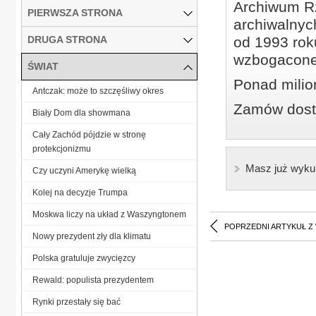
Archiwum Rz
PIERWSZA STRONA
archiwalnyc
DRUGA STRONA
od 1993 roku
wzbogacone
ŚWIAT
Ponad milio
Antczak: może to szczęśliwy okres
Zamów dostę
Biały Dom dla showmana
Cały Zachód pójdzie w stronę
protekcjonizmu
Masz już wyku
Czy uczyni Amerykę wielką
Kolej na decyzje Trumpa
Moskwa liczy na układ z Waszyngtonem
POPRZEDNI ARTYKUŁ Z
Nowy prezydent zły dla klimatu
Polska gratuluje zwycięzcy
Rewald: populista prezydentem
Rynki przestały się bać