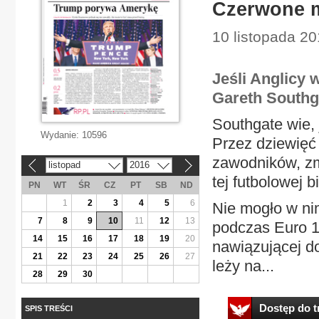
Czerwone m
10 listopada 2
Jeśli Anglicy 
Gareth Southga
Southgate wie,
Wydanie:
10596
Przez dziewięć 
zawodników, zm
listopad
2016
«
»
tej futbolowej 
PN
WT
ŚR
CZ
PT
SB
ND
1
2
3
4
5
6
Nie mogło w n
7
8
9
10
11
12
13
podczas Euro 19
14
15
16
17
18
19
20
nawiązującej d
21
22
23
24
25
26
27
leży na...
28
29
30
Dostęp do tr
SPIS TREŚCI