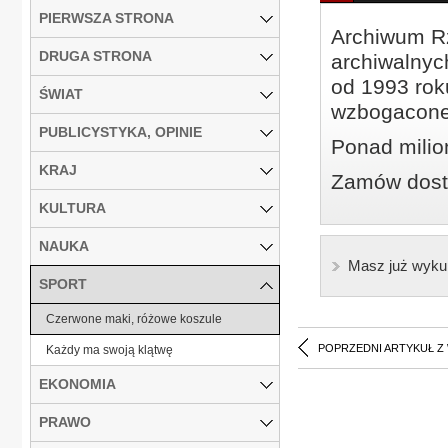
PIERWSZA STRONA
Archiwum Rz
DRUGA STRONA
archiwalnyc
od 1993 roku
ŚWIAT
wzbogacone
PUBLICYSTYKA, OPINIE
Ponad milio
KRAJ
Zamów dostę
KULTURA
NAUKA
Masz już wyku
SPORT
Czerwone maki, różowe koszule
POPRZEDNI ARTYKUŁ Z
Każdy ma swoją klątwę
EKONOMIA
PRAWO