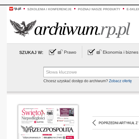
SZKOLENIA I KONFERENCJE
POZNAJ NASZE PRODUKTY
E-SKLE
Prawo
Ekonomia i biznes
SZUKAJ W:
Chcesz uzyskać dostęp do archiwum?
Zobacz ofertę
POPRZEDNI ARTYKUŁ Z