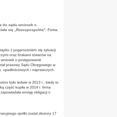
a do sądu wniosek o
ała się „Rzeczpospolita". Firma
iązku z pogarszaniem się sytuacji
iczymi oraz brakami towarów na
ć wniosek o postępowanie
ydział prasowy Sądu Okręgowego w
. upadłościowych i naprawczych
ośno było ledwie w 2013 r., kiedy to
ką część kupiła w 2014 r. firma
zapowiadała emisję obligacji o
acyjnego spółki został złożony 17