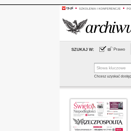
SZKOLENIA I KONFERENCJE
PO
Prawo
SZUKAJ W:
Chcesz uzyskać dostę