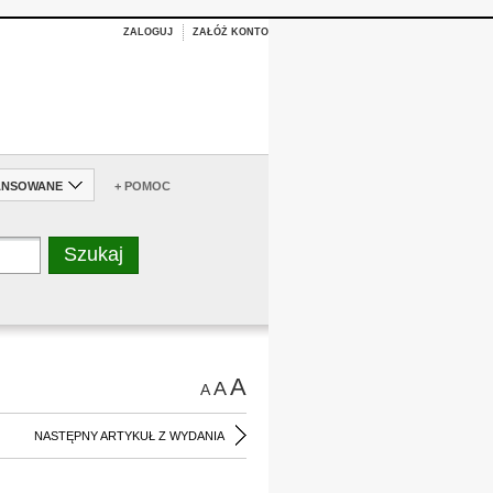
ZALOGUJ
ZAŁÓŻ KONTO
ANSOWANE
+ POMOC
A
A
A
NASTĘPNY ARTYKUŁ Z WYDANIA