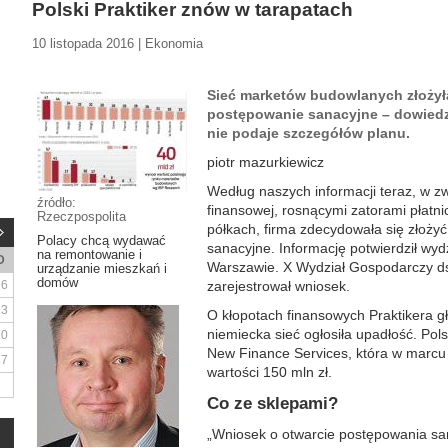
Polski Praktiker znów w tarapatach
10 listopada 2016 | Ekonomia
Sieć marketów budowlanych złożył
postępowanie sanacyjne – dowiedzi
nie podaje szczegółów planu.
piotr mazurkiewicz
Według naszych informacji teraz, w zw
źródło:
finansowej, rosnącymi zatorami płatn
Rzeczpospolita
półkach, firma zdecydowała się złoży
Polacy chcą wydawać
sanacyjne. Informację potwierdził w
na remontowanie i
D
Warszawie. X Wydział Gospodarczy ds
urządzanie mieszkań i
domów
6
zarejestrował wniosek.
13
O kłopotach finansowych Praktikera gł
niemiecka sieć ogłosiła upadłość. Pols
20
New Finance Services, która w marcu 
27
wartości 150 mln zł.
Co ze sklepami?
„Wniosek o otwarcie postępowania san