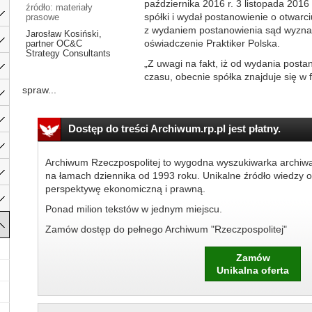
października 2016 r. 3 listopada 2016 
źródło: materiały
spółki i wydał postanowienie o otwar
prasowe
z wydaniem postanowienia sąd wyznac
Jarosław Kosiński,
oświadczenie Praktiker Polska.
partner OC&C
Strategy Consultants
„Z uwagi na fakt, iż od wydania posta
czasu, obecnie spółka znajduje się w 
spraw...
Dostęp do treści Archiwum.rp.pl jest płatny.
Archiwum Rzeczpospolitej to wygodna wyszukiwarka archiw
na łamach dziennika od 1993 roku. Unikalne źródło wiedzy o
perspektywę ekonomiczną i prawną.
Ponad milion tekstów w jednym miejscu.
Zamów dostęp do pełnego Archiwum "Rzeczpospolitej"
Zamów
Unikalna oferta