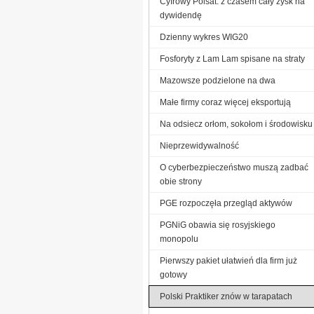
Cyfrowy Polsat: z czasem cały zysk na
dywidendę
Dzienny wykres WIG20
Fosforyty z Lam Lam spisane na straty
Mazowsze podzielone na dwa
Małe firmy coraz więcej eksportują
Na odsiecz orłom, sokołom i środowisku
Nieprzewidywalność
O cyberbezpieczeństwo muszą zadbać
obie strony
PGE rozpoczęła przegląd aktywów
PGNiG obawia się rosyjskiego
monopolu
Pierwszy pakiet ułatwień dla firm już
gotowy
Polski Praktiker znów w tarapatach