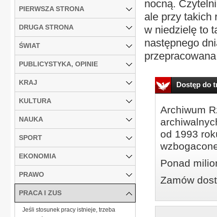
nocną. Czytelni
PIERWSZA STRONA
ale przy takich
DRUGA STRONA
w niedzielę to 
następnego dni
ŚWIAT
przepracowana 
PUBLICYSTYKA, OPINIE
KRAJ
Dostęp do tr
KULTURA
Archiwum Rz
NAUKA
archiwalnyc
od 1993 roku
SPORT
wzbogacone
EKONOMIA
Ponad milio
PRAWO
Zamów dostę
PRACA I ZUS
Jeśli stosunek pracy istnieje, trzeba