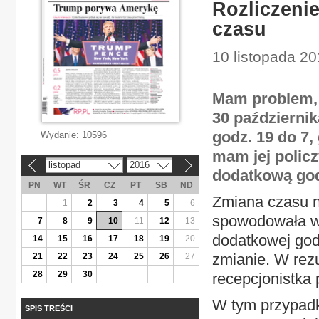
Rozliczeni
czasu
10 listopada 20
Mam problem, 
30 październik
godz. 19 do 7,
Wydanie:
10596
mam jej policz
listopad
2016
«
»
dodatkową god
PN
WT
ŚR
CZ
PT
SB
ND
Zmiana czasu n
1
2
3
4
5
6
spowodowała w
7
8
9
10
11
12
13
dodatkowej godz
14
15
16
17
18
19
20
zmianie. W rez
21
22
23
24
25
26
27
28
29
30
recepcjonistka 
W tym przypadk
SPIS TREŚCI