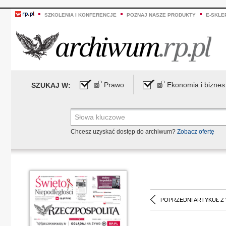
SZKOLENIA I KONFERENCJE
POZNAJ NASZE PRODUKTY
E-SKLE
Prawo
Ekonomia i biznes
SZUKAJ W:
Chcesz uzyskać dostęp do archiwum?
Zobacz ofertę
POPRZEDNI ARTYKUŁ Z