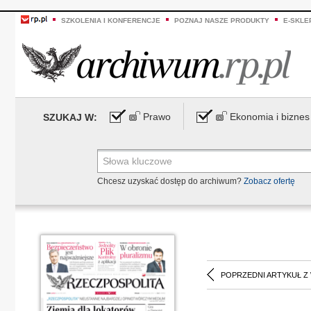
SZKOLENIA I KONFERENCJE
POZNAJ NASZE PRODUKTY
E-SKLE
Prawo
Ekonomia i biznes
SZUKAJ W:
Chcesz uzyskać dostęp do archiwum?
Zobacz ofertę
POPRZEDNI ARTYKUŁ Z