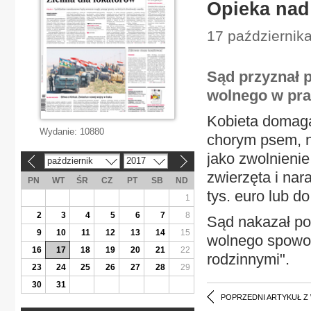
Opieka nad
17 października
Sąd przyznał 
wolnego w pra
Kobieta domagał
Wydanie:
10880
chorym psem, n
jako zwolnien
październik
2017
«
»
zwierzęta i nar
PN
WT
ŚR
CZ
PT
SB
ND
tys. euro lub do
1
2
3
4
5
6
7
8
Sąd nakazał po
9
10
11
12
13
14
15
wolnego spowo
16
17
18
19
20
21
22
rodzinnymi".
23
24
25
26
27
28
29
30
31
POPRZEDNI ARTYKUŁ Z