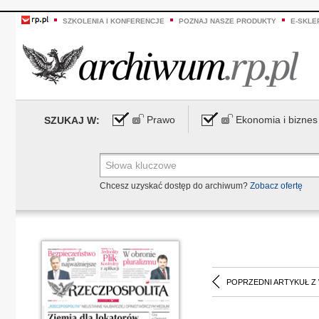
SZKOLENIA I KONFERENCJE
POZNAJ NASZE PRODUKTY
E-SKLE
Prawo
Ekonomia i biznes
SZUKAJ W:
Chcesz uzyskać dostęp do archiwum?
Zobacz ofertę
POPRZEDNI ARTYKUŁ Z