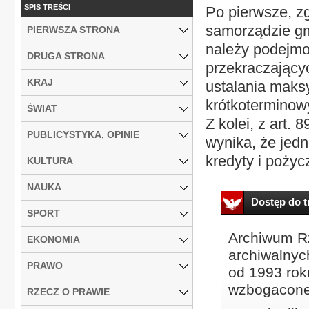
SPIS TREŚCI
Po pierwsze, zgo
samorządzie gm
PIERWSZA STRONA
należy podejm
DRUGA STRONA
przekraczający
KRAJ
ustalania maks
krótkoterminow
ŚWIAT
Z kolei, z art. 
PUBLICYSTYKA, OPINIE
wynika, że jed
kredyty i pożycz
KULTURA
NAUKA
Dostęp do tr
SPORT
Archiwum Rz
EKONOMIA
archiwalnyc
PRAWO
od 1993 roku
wzbogacone
RZECZ O PRAWIE