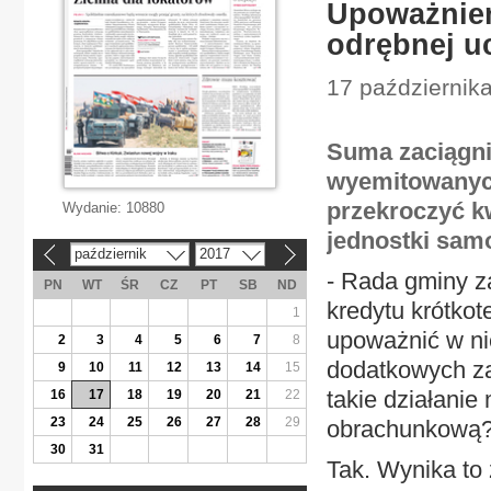
Upoważnien
odrębnej u
17 października
Suma zaciągni
wyemitowanyc
przekroczyć k
Wydanie:
10880
jednostki samo
październik
2017
«
»
- Rada gminy z
PN
WT
ŚR
CZ
PT
SB
ND
kredytu krótkot
1
upoważnić w ni
2
3
4
5
6
7
8
dodatkowych za
9
10
11
12
13
14
15
takie działani
16
17
18
19
20
21
22
23
24
25
26
27
28
29
obrachunkową
30
31
Tak. Wynika to 