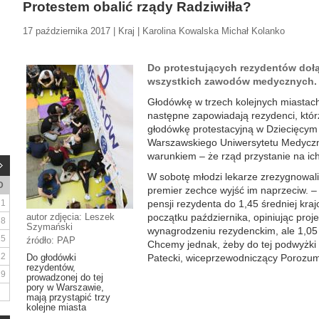
Protestem obalić rządy Radziwiłła?
17 października 2017 | Kraj | Karolina Kowalska Michał Kolanko
Do protestujących rezydentów dołą
wszystkich zawodów medycznych.
Głodówkę w trzech kolejnych miastach
następne zapowiadają rezydenci, któr
głodówkę protestacyjną w Dziecięcym 
Warszawskiego Uniwersytetu Medycz
warunkiem – że rząd przystanie na ich
W sobotę młodzi lekarze zrezygnowali j
D
premier zechce wyjść im naprzeciw. –
1
pensji rezydenta do 1,45 średniej kra
autor zdjęcia: Leszek
początku października, opiniując proj
8
Szymański
wynagrodzeniu rezydenckim, ale 1,05 śre
15
źródło: PAP
Chcemy jednak, żeby do tej podwyżki
22
Do głodówki
Patecki, wiceprzewodniczący Porozumi
rezydentów,
29
prowadzonej do tej
pory w Warszawie,
mają przystąpić trzy
kolejne miasta