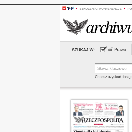
SZKOLENIA I KONFERENCJE
PO
Prawo
SZUKAJ W:
Chcesz uzyskać dostę