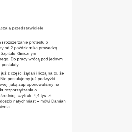
czają przedstawiciele
 i rozszerzanie protestu o
zy od 2 października prowadzą
Szpitalu Klinicznym
nego. Do pracy wrócą pod jednym
 postulaty.
uż z części żądań i liczą na to, że
 Nie postulujemy już podwyżki
jowej, jaką zaproponowaliśmy na
ekt rozporządzenia o
dniej, czyli ok. 4,4 tys. zł.
 doszło natychmiast – mówi Damian
enia...