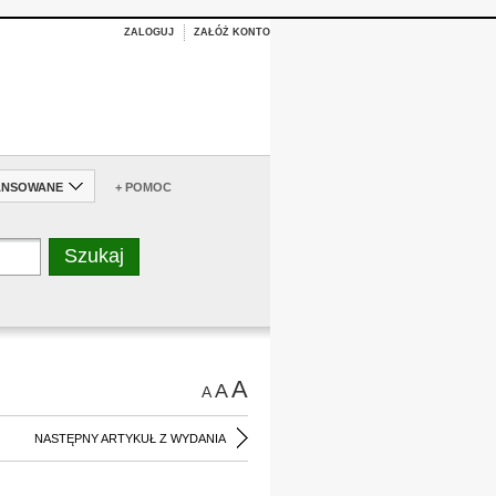
ZALOGUJ
ZAŁÓŻ KONTO
ANSOWANE
+ POMOC
A
A
A
NASTĘPNY ARTYKUŁ Z WYDANIA