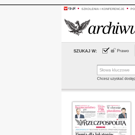
SZKOLENIA I KONFERENCJE
PO
Prawo
SZUKAJ W:
Chcesz uzyskać dostę