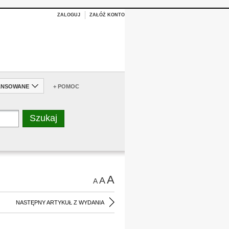
ZALOGUJ
ZAŁÓŻ KONTO
ANSOWANE
+ POMOC
A
A
A
NASTĘPNY ARTYKUŁ Z WYDANIA