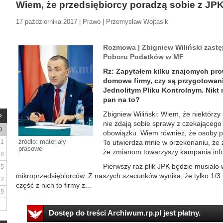
Wiem, że przedsiębiorcy poradzą sobie z JP
17 października 2017 | Prawo | Przemysław Wojtasik
Rozmowa | Zbigniew Wiliński zast
Poboru Podatków w MF
Rz: Zapytałem kilku znajomych p
domowe firmy, czy są przygotowani
Jednolitym Pliku Kontrolnym. Nikt n
pan na to?
Zbigniew Wiliński: Wiem, że niektórzy 
nie zdają sobie sprawy z czekającego 
D
obowiązku. Wiem również, że osoby p
źródło: materiały
1
To utwierdza mnie w przekonaniu, że 
prasowe
że zmianom towarzyszy kampania info
8
Pierwszy raz plik JPK będzie musiało 
15
mikroprzedsiębiorców. Z naszych szacunków wynika, że tylko 1/
22
część z nich to firmy z...
29
Dostęp do treści Archiwum.rp.pl jest płatny.