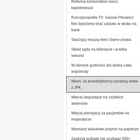
Reforma komorników nieco
łagodniejsza
Rzeczpospolita TV: Gasiuk-Pihowicz:
Nie będziemy brać udziału w skoku na
bank
Skarżący muszą mieć równe prawa
Skład sądu na kliknięcie i w kilka
sekund
W obronie godności dla dobra całej
wspólnoty
Wiem, że przedsiębiorcy poradzą sobie
z JPK
Więcej degradacji niż szybkich
awansów
Więcej pieniędzy za pacjentów na
respiratorze
Wymiany walutowe jedynie na papierze
Zastrzyk gotówki nie pozbawi 500+