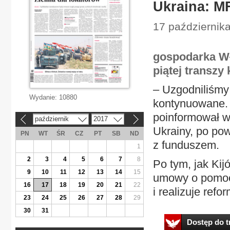
Ukraina: M
17 październik
gospodarka Wł
piątej transzy
– Uzgodniliśmy
Wydanie:
10880
kontynuowane. 
poinformował w 
październik
2017
«
»
Ukrainy, po po
PN
WT
ŚR
CZ
PT
SB
ND
z funduszem.
1
2
3
4
5
6
7
8
Po tym, jak Ki
9
10
11
12
13
14
15
umowy o pomocy
16
17
18
19
20
21
22
i realizuje refor
23
24
25
26
27
28
29
30
31
Dostęp do tr