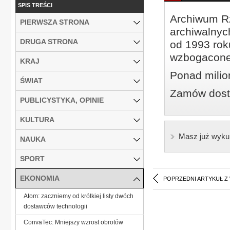
SPIS TREŚCI
Archiwum Rz
PIERWSZA STRONA
archiwalnyc
DRUGA STRONA
od 1993 roku
wzbogacone
KRAJ
Ponad milio
ŚWIAT
Zamów dostę
PUBLICYSTYKA, OPINIE
KULTURA
Masz już wyku
NAUKA
SPORT
EKONOMIA
POPRZEDNI ARTYKUŁ Z
Atom: zaczniemy od krótkiej listy dwóch
dostawców technologii
ConvaTec: Mniejszy wzrost obrotów