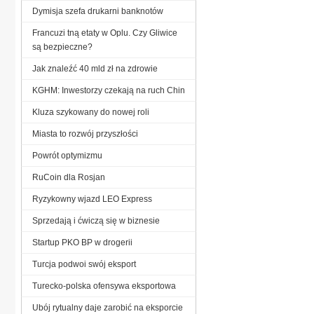
Dymisja szefa drukarni banknotów
Francuzi tną etaty w Oplu. Czy Gliwice
są bezpieczne?
Jak znaleźć 40 mld zł na zdrowie
KGHM: Inwestorzy czekają na ruch Chin
Kluza szykowany do nowej roli
Miasta to rozwój przyszłości
Powrót optymizmu
RuCoin dla Rosjan
Ryzykowny wjazd LEO Express
Sprzedają i ćwiczą się w biznesie
Startup PKO BP w drogerii
Turcja podwoi swój eksport
Turecko-polska ofensywa eksportowa
Ubój rytualny daje zarobić na eksporcie