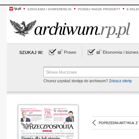
SZKOLENIA I KONFERENCJE
POZNAJ NASZE PRODUKTY
E-SKLE
Prawo
Ekonomia i biznes
SZUKAJ W:
Chcesz uzyskać dostęp do archiwum?
Zobacz ofertę
POPRZEDNI ARTYKUŁ Z