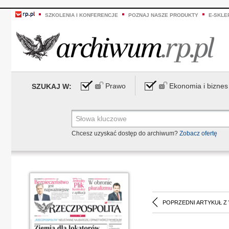
SZKOLENIA I KONFERENCJE
POZNAJ NASZE PRODUKTY
E-SKLE
Prawo
Ekonomia i biznes
SZUKAJ W:
Chcesz uzyskać dostęp do archiwum?
Zobacz ofertę
POPRZEDNI ARTYKUŁ Z