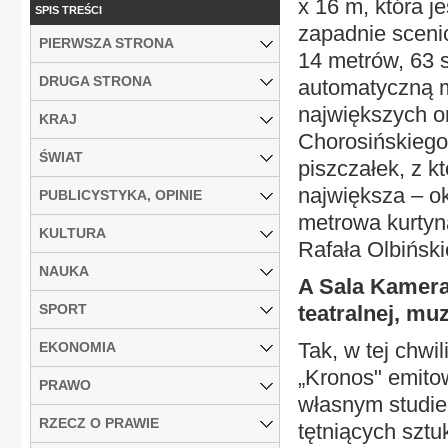
x 16 m, która 
SPIS TREŚCI
zapadnie sceni
PIERWSZA STRONA
14 metrów, 63 s
DRUGA STRONA
automatyczną m
największych o
KRAJ
Chorosińskiego.
ŚWIAT
piszczałek, z k
największa – ok
PUBLICYSTYKA, OPINIE
metrowa kurtyn
KULTURA
Rafała Olbiński
NAUKA
A Sala Kameral
SPORT
teatralnej, mu
Tak, w tej chwil
EKONOMIA
„Kronos" emito
PRAWO
własnym studie
RZECZ O PRAWIE
tętniących sztu