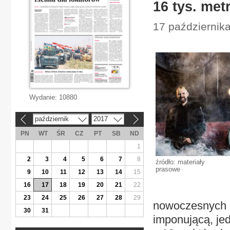
16 tys. me
17 października
Wydanie:
10880
październik
2017
«
»
PN
WT
ŚR
CZ
PT
SB
ND
1
2
3
4
5
6
7
8
źródło: materiały
prasowe
9
10
11
12
13
14
15
16
17
18
19
20
21
22
23
24
25
26
27
28
29
nowoczesnych 
30
31
imponującą, je