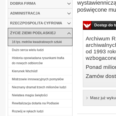
wystawienniczą
DOBRA FIRMA
poświęcone muzy
ADMINISTRACJA
RZECZPOSPOLITA CYFROWA
Dostęp do tr
ŻYCIE ZIEMI PODLASKIEJ
Archiwum Rz
16 tys. metrów kwadratowych sztuki
archiwalnyc
Dużo serca wielu ludzi
od 1993 roku
wzbogacone
Historia opowiadana rysunkami trafia
do nowych odbiorców
Ponad milio
Kierunek Wschód!
Zamów dostę
Mistrzowie innowacyjnych pomysłów
Nieznany dramat trzech milionów ludzi
Niełatwa magia świętości
Masz już wyku
Rewitalizacja dotarła na Podlasie
Rozwój w rękach ludzi