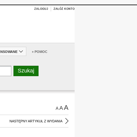
ZALOGUJ
ZAŁÓŻ KONTO
ANSOWANE
+ POMOC
A
A
A
NASTĘPNY ARTYKUŁ Z WYDANIA