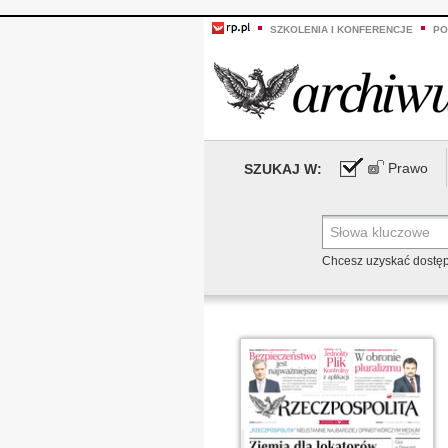
SZKOLENIA I KONFERENCJE
PO
Prawo
SZUKAJ W:
Chcesz uzyskać dostę