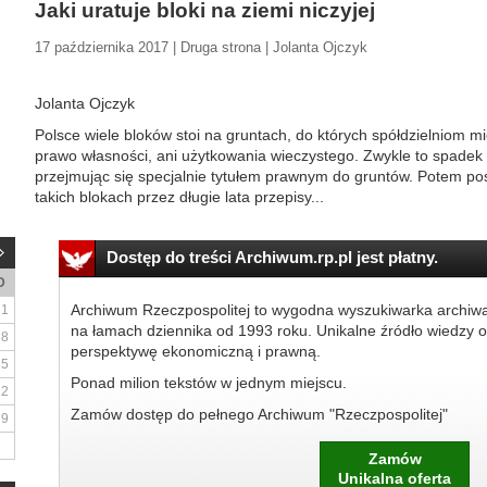
Jaki uratuje bloki na ziemi niczyjej
17 października 2017 | Druga strona | Jolanta Ojczyk
Jolanta Ojczyk
Polsce wiele bloków stoi na gruntach, do których spółdzielniom m
prawo własności, ani użytkowania wieczystego. Zwykle to spade
przejmując się specjalnie tytułem prawnym do gruntów. Potem p
takich blokach przez długie lata przepisy...
Dostęp do treści Archiwum.rp.pl jest płatny.
D
Archiwum Rzeczpospolitej to wygodna wyszukiwarka archiw
1
na łamach dziennika od 1993 roku. Unikalne źródło wiedzy o
8
perspektywę ekonomiczną i prawną.
15
Ponad milion tekstów w jednym miejscu.
22
Zamów dostęp do pełnego Archiwum "Rzeczpospolitej"
29
Zamów
Unikalna oferta