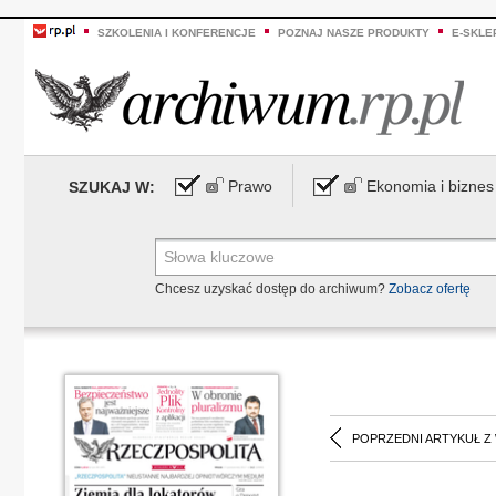
SZKOLENIA I KONFERENCJE
POZNAJ NASZE PRODUKTY
E-SKLE
Prawo
Ekonomia i biznes
SZUKAJ W:
Chcesz uzyskać dostęp do archiwum?
Zobacz ofertę
POPRZEDNI ARTYKUŁ Z