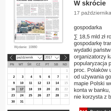
W skrócie
17 październik
gospodarka
∑ 18,5 mld zł r
gospodarkę tra
Wydanie:
10880
wydatki państw
organizatorzy 
październik
2017
«
»
popularyzacja 
PN
WT
ŚR
CZ
PT
SB
ND
proc. Polaków 
1
od używania go
2
3
4
5
6
7
8
mapie Polski wc
9
10
11
12
13
14
15
konta w banku,
16
17
18
19
20
21
22
23
24
25
26
27
28
29
nie korzysta z 
30
31