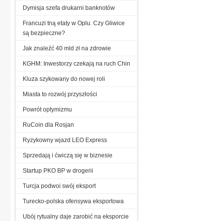
Dymisja szefa drukarni banknotów
Francuzi tną etaty w Oplu. Czy Gliwice
są bezpieczne?
Jak znaleźć 40 mld zł na zdrowie
KGHM: Inwestorzy czekają na ruch Chin
Kluza szykowany do nowej roli
Miasta to rozwój przyszłości
Powrót optymizmu
RuCoin dla Rosjan
Ryzykowny wjazd LEO Express
Sprzedają i ćwiczą się w biznesie
Startup PKO BP w drogerii
Turcja podwoi swój eksport
Turecko-polska ofensywa eksportowa
Ubój rytualny daje zarobić na eksporcie