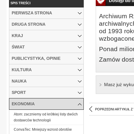
Dostęp do tr
SPIS TREŚCI
PIERWSZA STRONA
Archiwum Rz
archiwalnyc
DRUGA STRONA
od 1993 roku
KRAJ
wzbogacone
ŚWIAT
Ponad milio
PUBLICYSTYKA, OPINIE
Zamów dostę
KULTURA
NAUKA
Masz już wyku
SPORT
EKONOMIA
POPRZEDNI ARTYKUŁ Z
Atom: zaczniemy od krótkiej listy dwóch
dostawców technologii
ConvaTec: Mniejszy wzrost obrotów