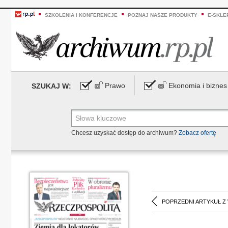
SZKOLENIA I KONFERENCJE
POZNAJ NASZE PRODUKTY
E-SKLE
Prawo
Ekonomia i biznes
SZUKAJ W:
Chcesz uzyskać dostęp do archiwum?
Zobacz ofertę
POPRZEDNI ARTYKUŁ Z