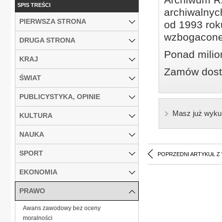
SPIS TREŚCI
archiwalnyc
PIERWSZA STRONA
od 1993 roku
wzbogacone
DRUGA STRONA
Ponad milio
KRAJ
Zamów dostę
ŚWIAT
PUBLICYSTYKA, OPINIE
Masz już wyku
KULTURA
NAUKA
SPORT
POPRZEDNI ARTYKUŁ Z
EKONOMIA
PRAWO
Awans zawodowy bez oceny
moralności