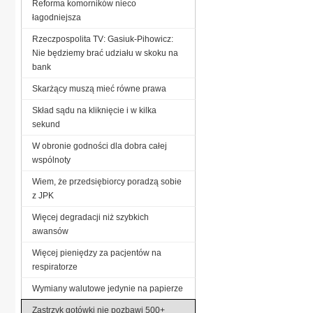
Reforma komorników nieco
łagodniejsza
Rzeczpospolita TV: Gasiuk-Pihowicz:
Nie będziemy brać udziału w skoku na
bank
Skarżący muszą mieć równe prawa
Skład sądu na kliknięcie i w kilka
sekund
W obronie godności dla dobra całej
wspólnoty
Wiem, że przedsiębiorcy poradzą sobie
z JPK
Więcej degradacji niż szybkich
awansów
Więcej pieniędzy za pacjentów na
respiratorze
Wymiany walutowe jedynie na papierze
Zastrzyk gotówki nie pozbawi 500+