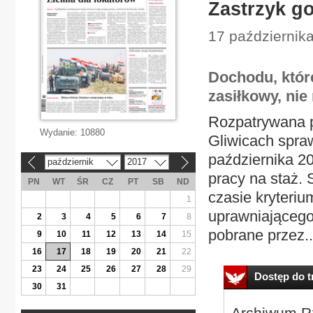
Zastrzyk g
17 października
Dochodu, któr
zasiłkowy, ni
Rozpatrywana p
Wydanie:
10880
Gliwicach spraw
października 2
październik
2017
«
»
pracy na staż.
PN
WT
ŚR
CZ
PT
SB
ND
czasie kryteri
1
uprawniającego
2
3
4
5
6
7
8
pobrane przez..
9
10
11
12
13
14
15
16
17
18
19
20
21
22
23
24
25
26
27
28
29
Dostęp do tr
30
31
Archiwum Rz