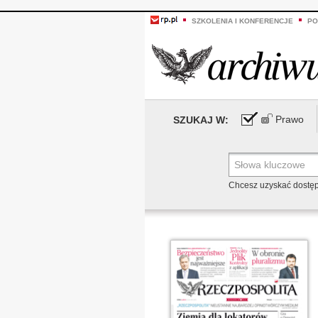
SZKOLENIA I KONFERENCJE
PO
Prawo
SZUKAJ W:
Chcesz uzyskać dostę