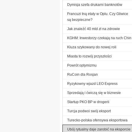
Dymisja szefa drukarni banknotów
Francuzi tną etaty w Oplu. Czy Gliwice
są bezpieczne?
Jak znaleźć 40 mld zł na zdrowie
KGHM: Inwestorzy czekają na ruch Chin
Kluza szykowany do nowej roli
Miasta to rozwój przyszłości
Powrót optymizmu
RuCoin dla Rosjan
Ryzykowny wjazd LEO Express
Sprzedają i ćwiczą się w biznesie
Startup PKO BP w drogerii
Turcja podwoi swój eksport
Turecko-polska ofensywa eksportowa
Ubój rytualny daje zarobić na eksporcie