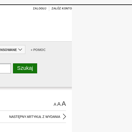
ZALOGUJ
ZAŁÓŻ KONTO
ANSOWANE
+ POMOC
A
A
A
NASTĘPNY ARTYKUŁ Z WYDANIA