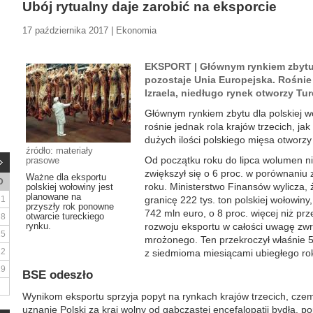
Ubój rytualny daje zarobić na eksporcie
17 października 2017 | Ekonomia
EKSPORT | Głównym rynkiem zbytu 
pozostaje Unia Europejska. Rośnie
Izraela, niedługo rynek otworzy Tur
Głównym rynkiem zbytu dla polskiej w
rośnie jednak rola krajów trzecich, ja
dużych ilości polskiego mięsa otworzy
źródło: materiały
Od początku roku do lipca wolumen 
prasowe
zwiększył się o 6 proc. w porównaniu
Ważne dla eksportu
D
roku. Ministerstwo Finansów wylicza, 
polskiej wołowiny jest
planowane na
1
granicę 222 tys. ton polskiej wołowiny
przyszły rok ponowne
742 mln euro, o 8 proc. więcej niż pr
otwarcie tureckiego
8
rynku.
rozwoju eksportu w całości uwagę zw
15
mrożonego. Ten przekroczył właśnie 50
22
z siedmioma miesiącami ubiegłego rok
29
BSE odeszło
Wynikom eksportu sprzyja popyt na rynkach krajów trzecich, cze
uznanie Polski za kraj wolny od gąbczastej encefalopatii bydła, 