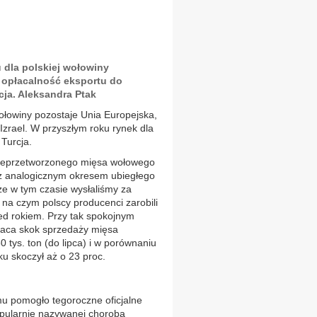
dla polskiej wołowiny
 opłacalność eksportu do
cja. Aleksandra Ptak
ołowiny pozostaje Unia Europejska,
k Izrael. W przyszłym roku rynek dla
 Turcja.
nieprzetworzonego mięsa wołowego
 z analogicznym okresem ubiegłego
że w tym czasie wysłaliśmy za
, na czym polscy producenci zarobili
zed rokiem. Przy tak spokojnym
raca skok sprzedaży mięsa
 tys. ton (do lipca) i w porównaniu
u skoczył aż o 23 proc.
mu pomogło tegoroczne oficjalne
popularnie nazywanej chorobą