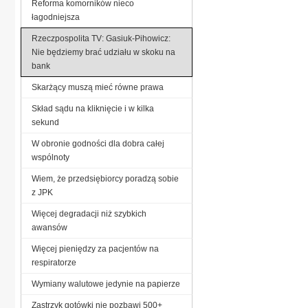
Reforma komorników nieco
łagodniejsza
Rzeczpospolita TV: Gasiuk-Pihowicz:
Nie będziemy brać udziału w skoku na
bank
Skarżący muszą mieć równe prawa
Skład sądu na kliknięcie i w kilka
sekund
W obronie godności dla dobra całej
wspólnoty
Wiem, że przedsiębiorcy poradzą sobie
z JPK
Więcej degradacji niż szybkich
awansów
Więcej pieniędzy za pacjentów na
respiratorze
Wymiany walutowe jedynie na papierze
Zastrzyk gotówki nie pozbawi 500+