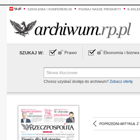
SZKOLENIA I KONFERENCJE
POZNAJ NASZE PRODUKTY
E-SKLE
Prawo
Ekonomia i biznes
SZUKAJ W:
Chcesz uzyskać dostęp do archiwum?
Zobacz ofertę
POPRZEDNI ARTYKUŁ Z