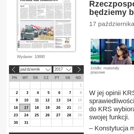
Rzeczpospo
będziemy b
17 październik
Wydanie:
10880
źródło: materiały
październik
2017
«
»
prasowe
PN
WT
ŚR
CZ
PT
SB
ND
1
W jej opinii KR
2
3
4
5
6
7
8
sprawiedliwości
9
10
11
12
13
14
15
do KRS wybiorą 
16
17
18
19
20
21
22
23
24
25
26
27
28
29
swojej funkcji.
30
31
– Konstytucja 