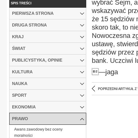
wybrać Sejm, a
SPIS TREŚCI
wskazywać przed
PIERWSZA STRONA
że 15 sędziów 
DRUGA STRONA
skoro tak, to n
Nowoczesna zgł
KRAJ
ustawę, stwierd
ŚWIAT
sędziów przez 
bank. Uczciwi l
PUBLICYSTYKA, OPINIE
—jaga
KULTURA
NAUKA
POPRZEDNI ARTYKUŁ Z
SPORT
EKONOMIA
PRAWO
Awans zawodowy bez oceny
moralności