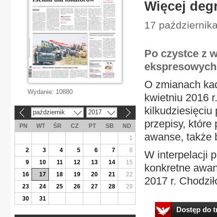
Więcej deg
17 październik
Po czystce z w
ekspresowych
O zmianach kad
Wydanie:
10880
kwietniu 2016 
kilkudziesięci
październik
2017
«
»
przepisy, które
PN
WT
ŚR
CZ
PT
SB
ND
awanse, także 
1
2
3
4
5
6
7
8
W interpelacji 
9
10
11
12
13
14
15
konkretne awan
16
17
18
19
20
21
22
2017 r. Chodził
23
24
25
26
27
28
29
30
31
Dostęp do tr