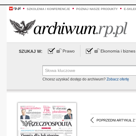
SZKOLENIA I KONFERENCJE
POZNAJ NASZE PRODUKTY
E-SKLE
Prawo
Ekonomia i biznes
SZUKAJ W:
Chcesz uzyskać dostęp do archiwum?
Zobacz ofertę
POPRZEDNI ARTYKUŁ Z