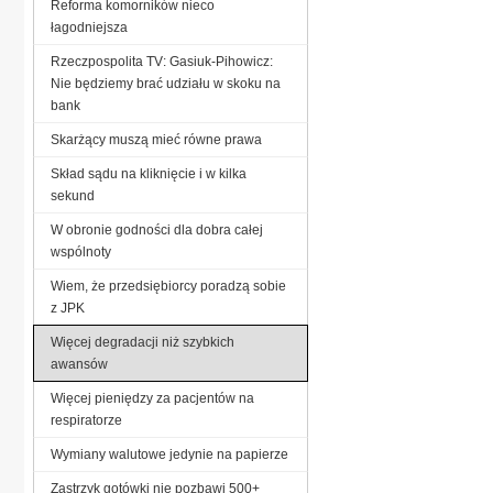
Reforma komorników nieco
łagodniejsza
Rzeczpospolita TV: Gasiuk-Pihowicz:
Nie będziemy brać udziału w skoku na
bank
Skarżący muszą mieć równe prawa
Skład sądu na kliknięcie i w kilka
sekund
W obronie godności dla dobra całej
wspólnoty
Wiem, że przedsiębiorcy poradzą sobie
z JPK
Więcej degradacji niż szybkich
awansów
Więcej pieniędzy za pacjentów na
respiratorze
Wymiany walutowe jedynie na papierze
Zastrzyk gotówki nie pozbawi 500+