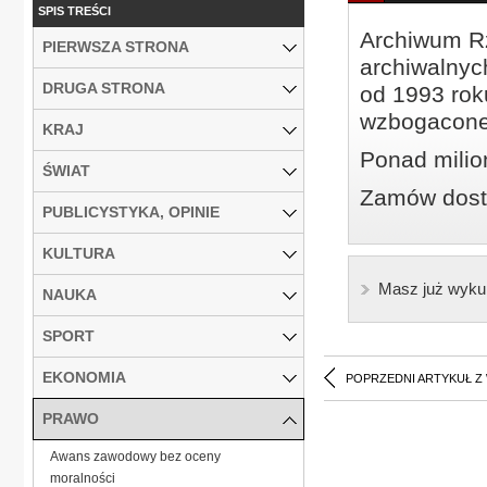
SPIS TREŚCI
Archiwum Rz
PIERWSZA STRONA
archiwalnyc
DRUGA STRONA
od 1993 roku
wzbogacone
KRAJ
Ponad milio
ŚWIAT
Zamów dostę
PUBLICYSTYKA, OPINIE
KULTURA
Masz już wyku
NAUKA
SPORT
EKONOMIA
POPRZEDNI ARTYKUŁ Z
PRAWO
Awans zawodowy bez oceny
moralności