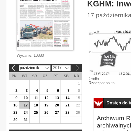
KGHM: Inwe
17 październik
Wydanie:
10880
październik
2017
«
»
PN
WT
ŚR
CZ
PT
SB
ND
źródło:
Rzeczpospolita
1
2
3
4
5
6
7
8
9
10
11
12
13
14
15
Dostęp do tr
16
17
18
19
20
21
22
23
24
25
26
27
28
29
Archiwum Rz
30
31
archiwalnyc