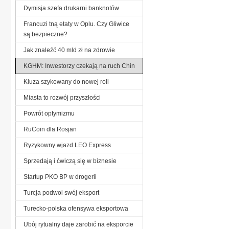
Dymisja szefa drukarni banknotów
Francuzi tną etaty w Oplu. Czy Gliwice
są bezpieczne?
Jak znaleźć 40 mld zł na zdrowie
KGHM: Inwestorzy czekają na ruch Chin
Kluza szykowany do nowej roli
Miasta to rozwój przyszłości
Powrót optymizmu
RuCoin dla Rosjan
Ryzykowny wjazd LEO Express
Sprzedają i ćwiczą się w biznesie
Startup PKO BP w drogerii
Turcja podwoi swój eksport
Turecko-polska ofensywa eksportowa
Ubój rytualny daje zarobić na eksporcie