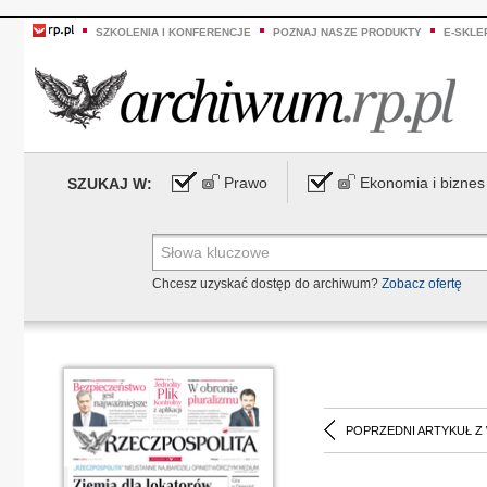
SZKOLENIA I KONFERENCJE
POZNAJ NASZE PRODUKTY
E-SKLE
Prawo
Ekonomia i biznes
SZUKAJ W:
Chcesz uzyskać dostęp do archiwum?
Zobacz ofertę
POPRZEDNI ARTYKUŁ Z