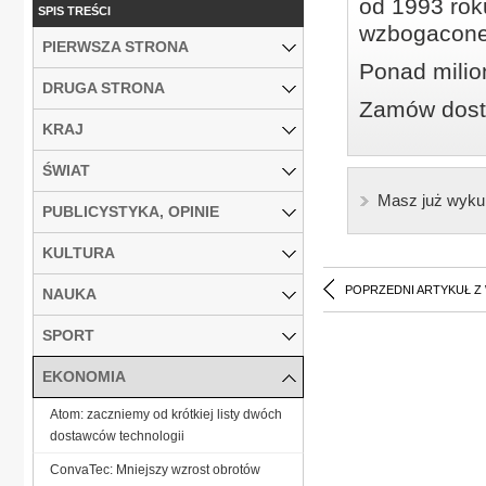
od 1993 roku
SPIS TREŚCI
wzbogacone
PIERWSZA STRONA
Ponad milio
DRUGA STRONA
Zamów dostę
KRAJ
ŚWIAT
Masz już wyku
PUBLICYSTYKA, OPINIE
KULTURA
POPRZEDNI ARTYKUŁ Z
NAUKA
SPORT
EKONOMIA
Atom: zaczniemy od krótkiej listy dwóch
dostawców technologii
ConvaTec: Mniejszy wzrost obrotów