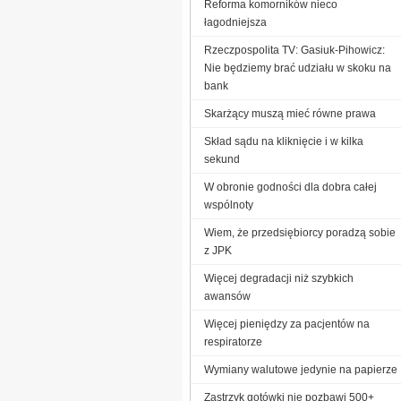
Reforma komorników nieco
łagodniejsza
Rzeczpospolita TV: Gasiuk-Pihowicz:
Nie będziemy brać udziału w skoku na
bank
Skarżący muszą mieć równe prawa
Skład sądu na kliknięcie i w kilka
sekund
W obronie godności dla dobra całej
wspólnoty
Wiem, że przedsiębiorcy poradzą sobie
z JPK
Więcej degradacji niż szybkich
awansów
Więcej pieniędzy za pacjentów na
respiratorze
Wymiany walutowe jedynie na papierze
Zastrzyk gotówki nie pozbawi 500+