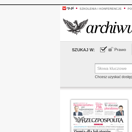
SZKOLENIA I KONFERENCJE
PO
Prawo
SZUKAJ W:
Chcesz uzyskać dostę