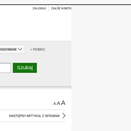
ZALOGUJ
ZAŁÓŻ KONTO
ANSOWANE
+ POMOC
A
A
A
NASTĘPNY ARTYKUŁ Z WYDANIA