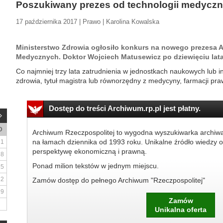
Poszukiwany prezes od technologii medycz
17 października 2017 | Prawo | Karolina Kowalska
Ministerstwo Zdrowia ogłosiło konkurs na nowego prezesa 
Medycznych. Doktor Wojciech Matusewicz po dziewięciu lata
Co najmniej trzy lata zatrudnienia w jednostkach naukowych lub in
zdrowia, tytuł magistra lub równorzędny z medycyny, farmacji pra
Dostęp do treści Archiwum.rp.pl jest płatny.
D
Archiwum Rzeczpospolitej to wygodna wyszukiwarka archiw
na łamach dziennika od 1993 roku. Unikalne źródło wiedzy o
1
perspektywę ekonomiczną i prawną.
8
Ponad milion tekstów w jednym miejscu.
15
22
Zamów dostęp do pełnego Archiwum "Rzeczpospolitej"
29
Zamów
Unikalna oferta