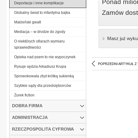
Ponad milio
Deportacje i inne komplikacje
Zamów dostę
Globalny świat to infantylna bajka
Małżeński gwałt
Mediacja – w drodze do zgody
Masz już wyku
O niektórych ofiarach wymiaru
sprawiedliwości
Opieka nad psem to nie wypoczynek
POPRZEDNI ARTYKUŁ Z
Rysuje sędzia Arkadiusz Krupa
Sprowokowała zbyt krótką sukienką
Szybkie sądy dla przedsiębiorców
Żurek fiction
DOBRA FIRMA
ADMINISTRACJA
RZECZPOSPOLITA CYFROWA