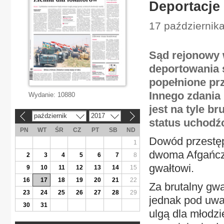
Deportacje 
17 październik
Sąd rejonowy 
deportowania 
popełnione pr
Innego zdania 
Wydanie:
10880
jest na tyle b
październik
2017
«
»
status uchodźc
PN
WT
ŚR
CZ
PT
SB
ND
Dowód przestę
1
dwoma Afgańczy
2
3
4
5
6
7
8
gwałtowi.
9
10
11
12
13
14
15
16
17
18
19
20
21
22
Za brutalny gwa
23
24
25
26
27
28
29
jednak pod uwa
30
31
ulgą dla młodzi