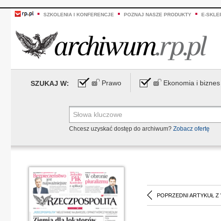
SZKOLENIA I KONFERENCJE
POZNAJ NASZE PRODUKTY
E-SKLE
Prawo
Ekonomia i biznes
SZUKAJ W:
Chcesz uzyskać dostęp do archiwum?
Zobacz ofertę
POPRZEDNI ARTYKUŁ Z