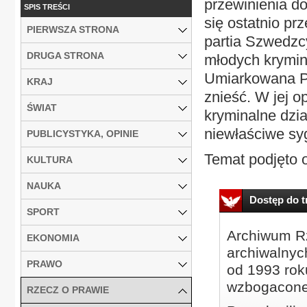
przewinienia do
SPIS TREŚCI
się ostatnio p
PIERWSZA STRONA
partia Szwedzcy
DRUGA STRONA
młodych krymina
Umiarkowana Pa
KRAJ
znieść. W jej o
ŚWIAT
kryminalne dzi
niewłaściwe sy
PUBLICYSTYKA, OPINIE
Temat podjęto o
KULTURA
NAUKA
Dostęp do tr
SPORT
Archiwum Rz
EKONOMIA
archiwalnyc
PRAWO
od 1993 roku
wzbogacone
RZECZ O PRAWIE