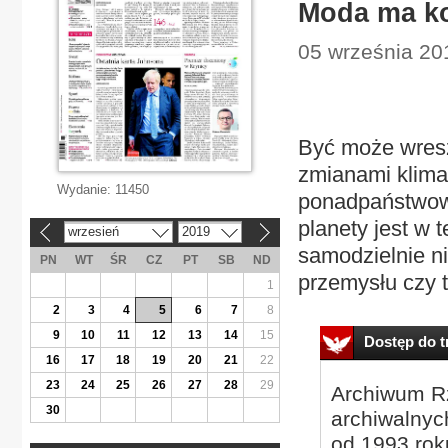
Moda ma ko
05 września 20
Być może wresz
zmianami klima
Wydanie:
11450
ponadpaństwowa
planety jest w 
wrzesień
2019
«
»
samodzielnie ni
PN
WT
ŚR
CZ
PT
SB
ND
przemysłu czy t
1
2
3
4
5
6
7
8
9
10
11
12
13
14
15
Dostęp do tr
16
17
18
19
20
21
22
23
24
25
26
27
28
29
Archiwum Rz
30
archiwalnyc
od 1993 roku