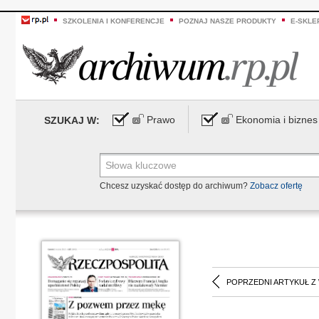
SZKOLENIA I KONFERENCJE
POZNAJ NASZE PRODUKTY
E-SKLE
Prawo
Ekonomia i biznes
SZUKAJ W:
Chcesz uzyskać dostęp do archiwum?
Zobacz ofertę
POPRZEDNI ARTYKUŁ Z