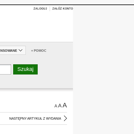
ZALOGUJ
ZAŁÓŻ KONTO
ANSOWANE
+ POMOC
A
A
A
NASTĘPNY ARTYKUŁ Z WYDANIA