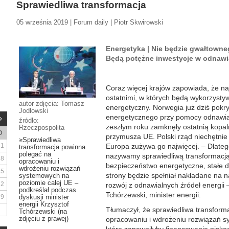
Sprawiedliwa transformacja
05 września 2019 | Forum daily | Piotr Skwirowski
Energetyka | Nie będzie gwałtowne
Będą potężne inwestycje w odnawia
Coraz więcej krajów zapowiada, że na
ostatnimi, w których będą wykorzysty
autor zdjęcia: Tomasz
energetyczny. Norwegia już dziś pokr
Jodłowski
energetycznego przy pomocy odnawial
źródło:
zeszłym roku zamknęły ostatnią kopal
Rzeczpospolita
D
przymusza UE. Polski rząd niechętnie 
≥Sprawiedliwa
1
Europa zużywa go najwięcej. – Dlateg
transformacja powinna
polegać na
nazywamy sprawiedliwą transformacją.
8
opracowaniu i
bezpieczeństwo energetyczne, stałe do
wdrożeniu rozwiązań
15
strony będzie spełniał nakładane na n
systemowych na
poziomie całej UE –
22
rozwój z odnawialnych źródeł energii 
podkreślał podczas
Tchórzewski, minister energii.
29
dyskusji minister
energii Krzysztof
Tłumaczył, że sprawiedliwa transform
Tchórzewski (na
zdjęciu z prawej)
opracowaniu i wdrożeniu rozwiązań s