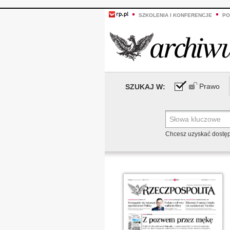
SZKOLENIA I KONFERENCJE
PO
Prawo
SZUKAJ W:
Chcesz uzyskać dostę