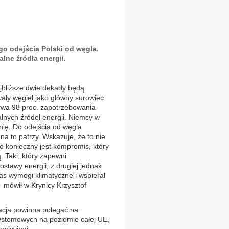
go odejścia Polski od węgla.
lne źródła energii.
jbliższe dwie dekady będą
wały węgiel jako główny surowiec
ywa 98 proc. zapotrzebowania
nych źródeł energii. Niemcy w
nię. Do odejścia od węgla
na to patrzy. Wskazuje, że to nie
o konieczny jest kompromis, który
 Taki, który zapewni
stawy energii, z drugiej jednak
as wymogi klimatyczne i wspierał
– mówił w Krynicy Krzysztof
acja powinna polegać na
ystemowych na poziomie całej UE,