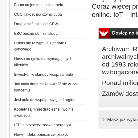
Coraz więcej p
Boom na jedzenie z internetu
online. IoT – in
CCC: jakość ma czynić cuda
Drugi dzień słabości GPW
Dostęp do tr
EBC będzie obniżał stopy
Fiskus nie rezygnuje z podatku
Archiwum Rz
cyfrowego
archiwalnyc
Hossa na rynku dla wymagających
od 1993 roku
klientów
wzbogacone
Inwestycji w startupy wciąż za mało
Ponad milio
Jak mała firma może wkraść się w łaski
koncernu
Zamów dostę
Jest pole do współpracy giełd regionu
Kobiety są mniej drapieżne i wolniej
awansują
Masz już wyku
LTE to bezpieczeństwo energetyki
Nowy indeks pomoże zwiększyć