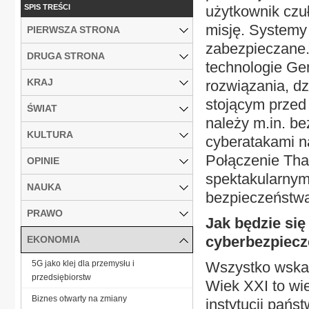
SPIS TREŚCI
użytkownik czu
misję. Systemy
PIERWSZA STRONA
zabezpieczane.
DRUGA STRONA
technologie Ge
KRAJ
rozwiązania, d
stojącym przed
ŚWIAT
należy m.in. be
KULTURA
cyberatakami na
Połączenie Thal
OPINIE
spektakularnym
NAUKA
bezpieczeństw
PRAWO
Jak będzie się
cyberbezpiec
EKONOMIA
5G jako klej dla przemysłu i
Wszystko wskaz
przedsiębiorstw
Wiek XXI to wie
Biznes otwarty na zmiany
instytucji pańs