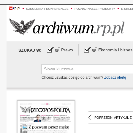
SZKOLENIA I KONFERENCJE
POZNAJ NASZE PRODUKTY
E-SKLE
Prawo
Ekonomia i biznes
SZUKAJ W:
Chcesz uzyskać dostęp do archiwum?
Zobacz ofertę
POPRZEDNI ARTYKUŁ Z