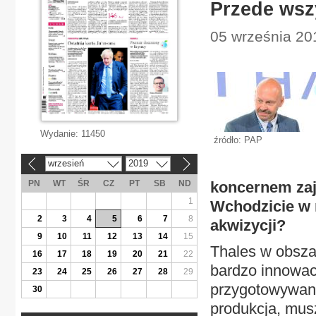
Przede wsz
05 września 20
Wydanie:
11450
źródło: PAP
wrzesień
2019
«
»
PN
WT
ŚR
CZ
PT
SB
ND
koncernem za
1
Wchodzicie w n
2
3
4
5
6
7
8
akwizycji?
9
10
11
12
13
14
15
Thales w obsza
16
17
18
19
20
21
22
bardzo innowac
23
24
25
26
27
28
29
przygotowywany
30
produkcja, mus