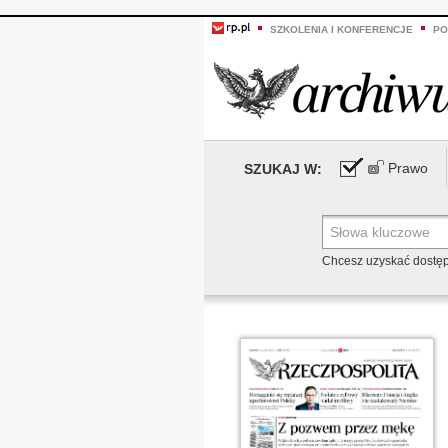
SZKOLENIA I KONFERENCJE
PO
Prawo
SZUKAJ W:
Chcesz uzyskać dostę