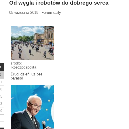
Od węgla i robotów do dobrego serca
05 września 2019 | Forum daily
źródło:
Rzeczpospolita
Drugi dzień już bez
D
parasoli
1
8
15
22
29