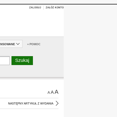
ZALOGUJ
ZAŁÓŻ KONTO
ANSOWANE
+ POMOC
A
A
A
NASTĘPNY ARTYKUŁ Z WYDANIA