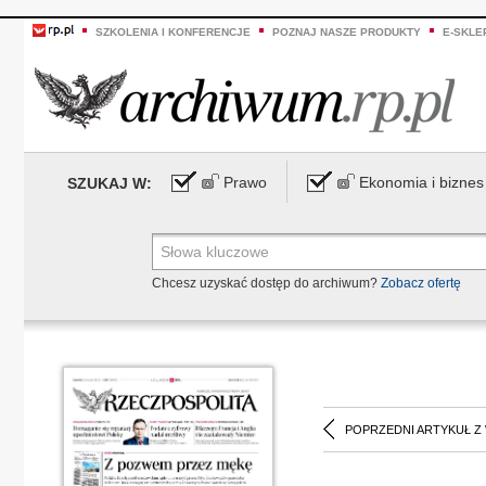
SZKOLENIA I KONFERENCJE
POZNAJ NASZE PRODUKTY
E-SKLE
Prawo
Ekonomia i biznes
SZUKAJ W:
Chcesz uzyskać dostęp do archiwum?
Zobacz ofertę
POPRZEDNI ARTYKUŁ Z