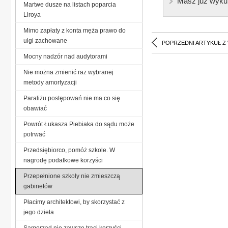
Masz już wyku
Martwe dusze na listach poparcia
Liroya
Mimo zapłaty z konta męża prawo do
ulgi zachowane
POPRZEDNI ARTYKUŁ Z
Mocny nadzór nad audytorami
Nie można zmienić raz wybranej
metody amortyzacji
Paraliżu postępowań nie ma co się
obawiać
Powrót Łukasza Piebiaka do sądu może
potrwać
Przedsiębiorco, pomóż szkole. W
nagrodę podatkowe korzyści
Przepełnione szkoły nie zmieszczą
gabinetów
Płacimy architektowi, by skorzystać z
jego dzieła
Samorząd nie zawsze traci korzyści