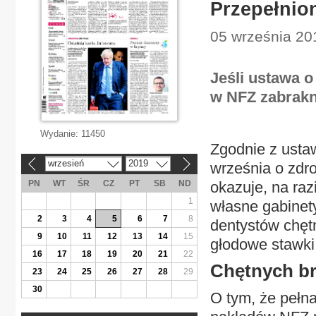
Przepełnio
05 września 20
Jeśli ustawa o
w NFZ zabrakn
Wydanie:
11450
Zgodnie z usta
wrzesień
2019
września o zdro
«
»
PN
WT
ŚR
CZ
PT
SB
ND
okazuje, na raz
1
własne gabinet
2
3
4
5
6
7
8
dentystów chęt
9
10
11
12
13
14
15
głodowe stawki
16
17
18
19
20
21
22
Chętnych b
23
24
25
26
27
28
29
30
O tym, że pełna