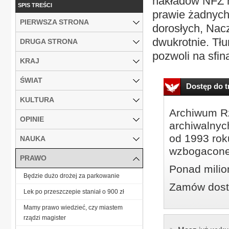
nakładów NFZ n
SPIS TREŚCI
prawie żadnych
PIERWSZA STRONA
dorosłych, Nac
dwukrotnie. Tłu
DRUGA STRONA
pozwoli na sfin
KRAJ
ŚWIAT
Dostęp do tr
KULTURA
Archiwum Rz
OPINIE
archiwalnyc
od 1993 roku
NAUKA
wzbogacone
PRAWO
Ponad milio
Będzie dużo drożej za parkowanie
Zamów dostę
Lek po przeszczepie staniał o 900 zł
Mamy prawo wiedzieć, czy miastem
rządzi magister