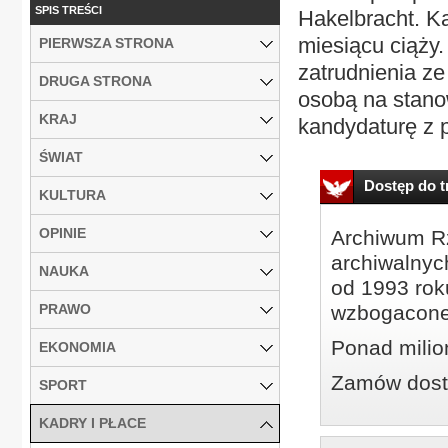
SPIS TREŚCI
Hakelbracht. K
miesiącu ciąży.
PIERWSZA STRONA
zatrudnienia ze
DRUGA STRONA
osobą na stanow
KRAJ
kandydaturę z 
ŚWIAT
Dostęp do tr
KULTURA
OPINIE
Archiwum Rz
archiwalnyc
NAUKA
od 1993 roku
PRAWO
wzbogacone
Ponad milio
EKONOMIA
Zamów dostę
SPORT
KADRY I PŁACE