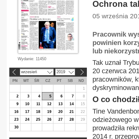
Ochrona ta
05 września 201
Pracownik wys
powinien korz
lub niekorzys
Wydanie:
11450
Tak uznał Trybu
20 czerwca 2019
wrzesień
2019
«
»
pracowników, k
PN
WT
ŚR
CZ
PT
SB
ND
dyskryminowan
1
2
3
4
5
6
7
8
O co chodzi
9
10
11
12
13
14
15
Tine Vandenbon
16
17
18
19
20
21
22
odzieżowego w
23
24
25
26
27
28
29
prowadziła rek
30
2014 r. przepr