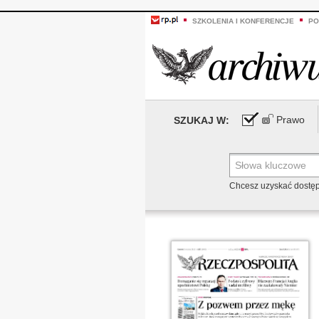
SZKOLENIA I KONFERENCJE
PO
Prawo
SZUKAJ W:
Chcesz uzyskać dostę