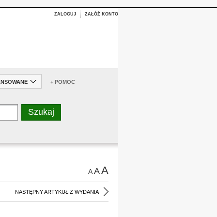
ZALOGUJ
ZAŁÓŻ KONTO
ANSOWANE
+ POMOC
A
A
A
NASTĘPNY ARTYKUŁ Z WYDANIA