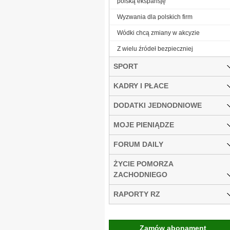
polską ekspansję
Wyzwania dla polskich firm
Wódki chcą zmiany w akcyzie
Z wielu źródeł bezpieczniej
SPORT
KADRY I PŁACE
DODATKI JEDNODNIOWE
MOJE PIENIĄDZE
FORUM DAILY
ŻYCIE POMORZA
ZACHODNIEGO
RAPORTY RZ
Zamów abonament