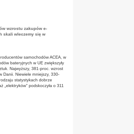
rów wzrostu zakupów e-
 skali wleczemy się w
h producentów samochodów ACEA, w
hodów bateryjnych w UE zwiększyły
 sztuk. Najwyższy, 381-proc. wzrost
w Danii. Niewiele mniejszy, 330-
 rodzaju statystykach dobrze
aż „elektryków" podskoczyła o 311