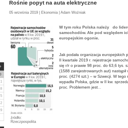
Rośnie popyt na auta elektryczne
05 września 2019 | Ekonomia | Adam Woźniak
W tym roku Polska należy do lide
samochodów. Ale pod względem ich
europejskim ogonie.
Jak podała organizacja europejskic
II kwartale 2019 r. rejestracje samoc
się r/r o prawie 98 proc. do 63,6 tys.
(1588 zarejestrowanych aut) nastąpił 
D
proc. (4274 szt.) – w Szwecji. W tego
1
wypadła Polska, gdzie w II kw. sprzed
proc. Problemem jest...
8
15
22
29
źródło:
Rzeczpospolita