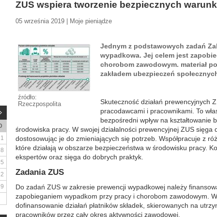
ZUS wspiera tworzenie bezpiecznych warun
05 września 2019 | Moje pieniądze
Jednym z podstawowych zadań Zak
wypadkowa. Jej celem jest zapobi
chorobom zawodowym. materiał po
zakładem ubezpieczeń społecznyc
źródło:
Skuteczność działań prewencyjnych Z
Rzeczpospolita
pracodawcami i pracownikami. To właś
bezpośredni wpływ na kształtowanie 
D
środowiska pracy. W swojej działalności prewencyjnej ZUS sięga d
1
dostosowując je do zmieniających się potrzeb. Współpracuje z róż
które działają w obszarze bezpieczeństwa w środowisku pracy. Ko
8
ekspertów oraz sięga do dobrych praktyk.
15
Zadania ZUS
22
29
Do zadań ZUS w zakresie prewencji wypadkowej należy finansowan
zapobieganiem wypadkom przy pracy i chorobom zawodowym. W s
dofinansowanie działań płatników składek, skierowanych na utrzy
pracowników przez cały okres aktywności zawodowej.