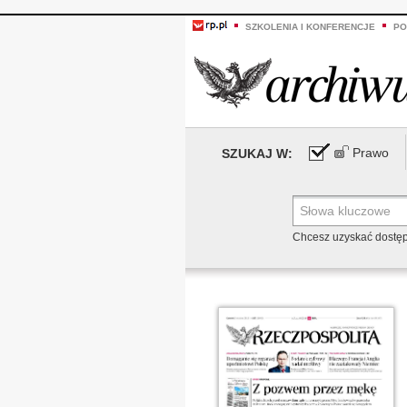
SZKOLENIA I KONFERENCJE
PO
Prawo
SZUKAJ W:
Chcesz uzyskać dostę