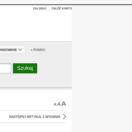
ZALOGUJ
ZAŁÓŻ KONTO
ANSOWANE
+ POMOC
A
A
A
NASTĘPNY ARTYKUŁ Z WYDANIA