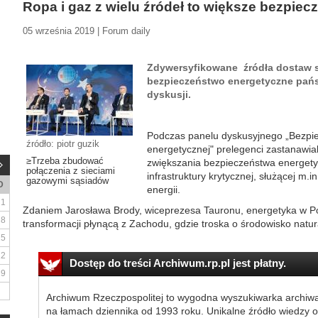
Ropa i gaz z wielu źródeł to większe bezpie
05 września 2019 | Forum daily
Zdywersyfikowane źródła dostaw 
bezpieczeństwo energetyczne pań
dyskusji.
Podczas panelu dyskusyjnego „Bezpiec
źródło: piotr guzik
energetycznej" prelegenci zastanawiali
≥Trzeba zbudować
zwiększania bezpieczeństwa energety
połączenia z sieciami
infrastruktury krytycznej, służącej m.
gazowymi sąsiadów
D
energii.
1
Zdaniem Jarosława Brody, wiceprezesa Tauronu, energetyka w P
8
transformacji płynącą z Zachodu, gdzie troska o środowisko natura
15
22
Dostęp do treści Archiwum.rp.pl jest płatny.
29
Archiwum Rzeczpospolitej to wygodna wyszukiwarka archiw
na łamach dziennika od 1993 roku. Unikalne źródło wiedzy o