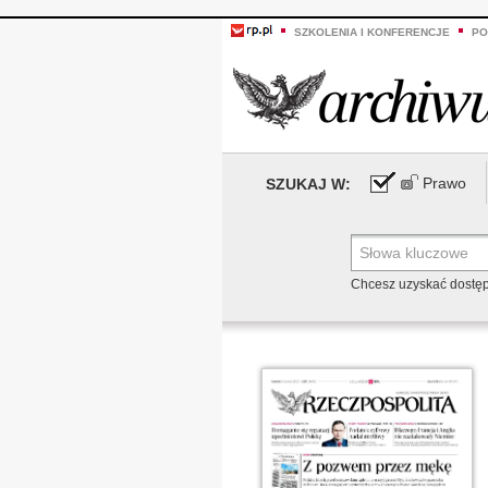
SZKOLENIA I KONFERENCJE
PO
Prawo
SZUKAJ W:
Chcesz uzyskać dostę