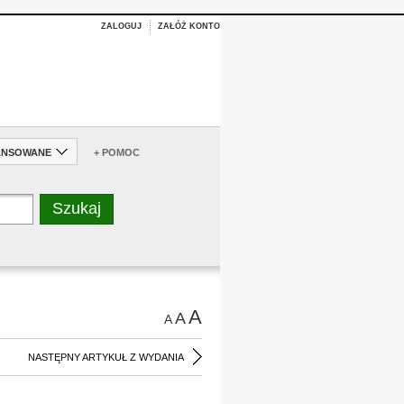
ZALOGUJ
ZAŁÓŻ KONTO
ANSOWANE
+ POMOC
A
A
A
NASTĘPNY ARTYKUŁ Z WYDANIA