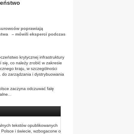
czeństwo
surowców poprawiają
stwa – mówili eksperci podczas
zeństwo krytycznej infrastruktury
 się, co należy zrobić w zakresie
cznego kraju, w szczególności
in. do zarządzania i dystrybuowania
olsce zaczyna odczuwać falę
lne...
alnych tekstów opublikowanych
 Polsce i świecie, wzbogacone o