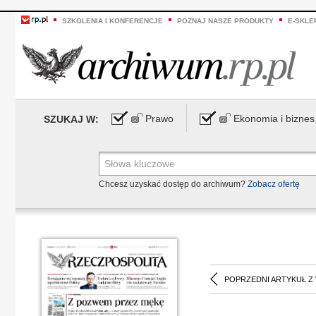
SZKOLENIA I KONFERENCJE
POZNAJ NASZE PRODUKTY
E-SKLE
Prawo
Ekonomia i biznes
SZUKAJ W:
Chcesz uzyskać dostęp do archiwum?
Zobacz ofertę
POPRZEDNI ARTYKUŁ Z