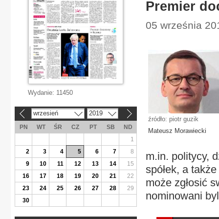
Premier do
05 września 201
Wydanie:
11450
wrzesień
2019
«
»
źródło: piotr guzik
PN
WT
ŚR
CZ
PT
SB
ND
Mateusz Morawiecki
1
2
3
4
5
6
7
8
m.in. politycy,
9
10
11
12
13
14
15
spółek, a takż
16
17
18
19
20
21
22
może zgłosić s
23
24
25
26
27
28
29
nominowani byli
30