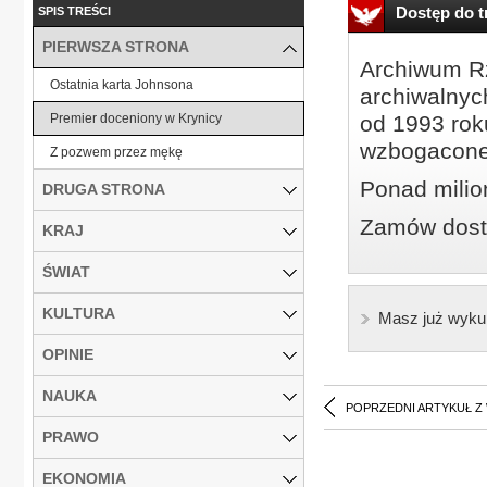
Dostęp do tr
SPIS TREŚCI
PIERWSZA STRONA
Archiwum Rz
Ostatnia karta Johnsona
archiwalnyc
Premier doceniony w Krynicy
od 1993 roku
wzbogacone
Z pozwem przez mękę
Ponad milio
DRUGA STRONA
Zamów dostę
KRAJ
ŚWIAT
KULTURA
Masz już wyku
OPINIE
NAUKA
POPRZEDNI ARTYKUŁ Z
PRAWO
EKONOMIA