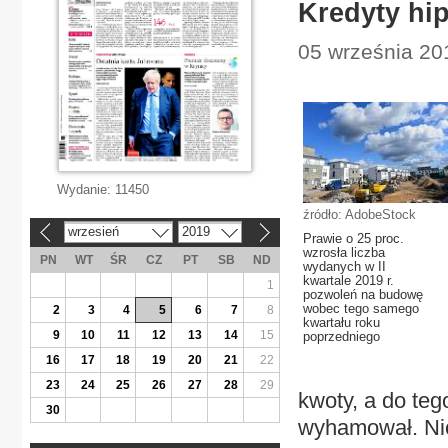
Kredyty hi
05 września 201
Wydanie:
11450
źródło: AdobeStock
wrzesień
2019
«
»
Prawie o 25 proc.
wzrosła liczba
PN
WT
ŚR
CZ
PT
SB
ND
wydanych w II
kwartale 2019 r.
1
pozwoleń na budowę
wobec tego samego
2
3
4
5
6
7
8
kwartału roku
9
10
11
12
13
14
15
poprzedniego
16
17
18
19
20
21
22
23
24
25
26
27
28
29
kwoty, a do te
30
wyhamował. Nic