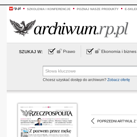
SZKOLENIA I KONFERENCJE
POZNAJ NASZE PRODUKTY
E-SKLE
Prawo
Ekonomia i biznes
SZUKAJ W:
Chcesz uzyskać dostęp do archiwum?
Zobacz ofertę
POPRZEDNI ARTYKUŁ Z