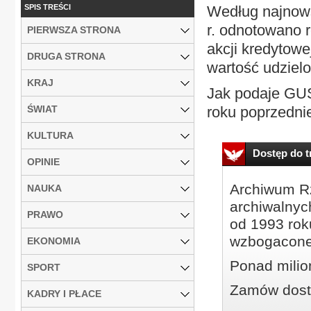
SPIS TREŚCI
Według najnow
r. odnotowano 
PIERWSZA STRONA
akcji kredytowe
DRUGA STRONA
wartość udzielo
KRAJ
Jak podaje GUS
ŚWIAT
roku poprzednie
KULTURA
Dostęp do tr
OPINIE
Archiwum Rz
NAUKA
archiwalnyc
PRAWO
od 1993 roku
wzbogacone
EKONOMIA
Ponad milio
SPORT
Zamów dostę
KADRY I PŁACE