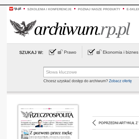
SZKOLENIA I KONFERENCJE
POZNAJ NASZE PRODUKTY
E-SKLE
Prawo
Ekonomia i biznes
SZUKAJ W:
Chcesz uzyskać dostęp do archiwum?
Zobacz ofertę
POPRZEDNI ARTYKUŁ Z