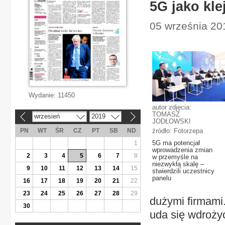
5G jako kle
05 września 20
Wydanie:
11450
autor zdjęcia:
TOMASZ
wrzesień
2019
«
»
JODŁOWSKI
PN
WT
ŚR
CZ
PT
SB
ND
źródło: Fotorzepa
5G ma potencjał
1
wprowadzenia zmian
2
3
4
5
6
7
8
w przemyśle na
niezwykłą skalę –
9
10
11
12
13
14
15
stwierdzili uczestnicy
panelu
16
17
18
19
20
21
22
23
24
25
26
27
28
29
dużymi firmami.
30
uda się wdroży