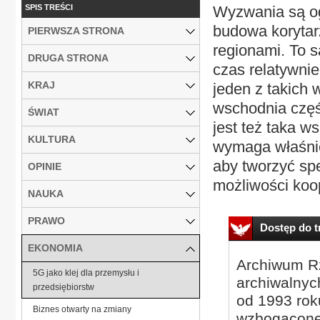
SPIS TREŚCI
Wyzwania są og
budowa korytar
PIERWSZA STRONA
regionami. To s
DRUGA STRONA
czas relatywni
KRAJ
jeden z takich 
wschodnia częś
ŚWIAT
jest też taka w
KULTURA
wymaga właśnie
aby tworzyć spe
OPINIE
możliwości koop
NAUKA
PRAWO
Dostęp do tr
EKONOMIA
Archiwum Rz
5G jako klej dla przemysłu i
archiwalnyc
przedsiębiorstw
od 1993 roku
Biznes otwarty na zmiany
wzbogacone