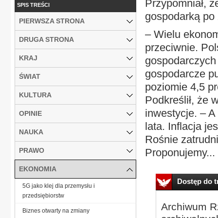
Przypomniał, że
SPIS TREŚCI
gospodarką po 
PIERWSZA STRONA
– Wielu ekonomi
DRUGA STRONA
przeciwnie. Po
KRAJ
gospodarczych 
gospodarcze puk
ŚWIAT
poziomie 4,5 pr
KULTURA
Podkreślił, że 
inwestycje. – A
OPINIE
lata. Inflacja j
NAUKA
Rośnie zatrudn
PRAWO
Proponujemy...
EKONOMIA
Dostęp do tr
5G jako klej dla przemysłu i
przedsiębiorstw
Archiwum Rz
Biznes otwarty na zmiany