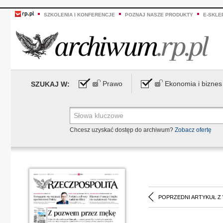
SZKOLENIA I KONFERENCJE
POZNAJ NASZE PRODUKTY
E-SKLE
Prawo
Ekonomia i biznes
SZUKAJ W:
Chcesz uzyskać dostęp do archiwum?
Zobacz ofertę
POPRZEDNI ARTYKUŁ Z