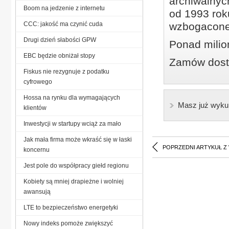
archiwalnyc
Boom na jedzenie z internetu
od 1993 roku
CCC: jakość ma czynić cuda
wzbogacone
Drugi dzień słabości GPW
Ponad milio
EBC będzie obniżał stopy
Zamów dostę
Fiskus nie rezygnuje z podatku
cyfrowego
Hossa na rynku dla wymagających
Masz już wyku
klientów
Inwestycji w startupy wciąż za mało
Jak mała firma może wkraść się w łaski
POPRZEDNI ARTYKUŁ Z
koncernu
Jest pole do współpracy giełd regionu
Kobiety są mniej drapieżne i wolniej
awansują
LTE to bezpieczeństwo energetyki
Nowy indeks pomoże zwiększyć