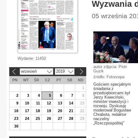
Wyzwania d
05 września 201
Wydanie:
11450
autor zdjęcia: Piotr
Guzik
wrzesień
2019
«
»
źródło: Fotorzepa
PN
WT
ŚR
CZ
PT
SB
ND
Gościem specjalnym
1
śniadania z
przedsiębiorcami był
2
3
4
5
6
7
8
Jerzy Kwieciński,
minister inwestycji i
9
10
11
12
13
14
15
rozwoju. Dyskusję
moderował Bogusław
16
17
18
19
20
21
22
Chrabota, redaktor
23
24
25
26
27
28
29
naczelny
„Rzeczpospolitej”
30