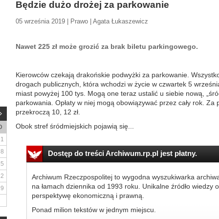
Będzie dużo drożej za parkowanie
05 września 2019 | Prawo | Agata Łukaszewicz
Nawet 225 zł może grozić za brak biletu parkingowego.
Kierowców czekają drakońskie podwyżki za parkowanie. Wszystko
drogach publicznych, która wchodzi w życie w czwartek 5 wrześn
miast powyżej 100 tys. Mogą one teraz ustalić u siebie nową, „śró
parkowania. Opłaty w niej mogą obowiązywać przez cały rok. Za p
przekroczą 10, 12 zł.
Obok stref śródmiejskich pojawią się...
D
1
8
Dostęp do treści Archiwum.rp.pl jest płatny.
15
22
Archiwum Rzeczpospolitej to wygodna wyszukiwarka archiw
na łamach dziennika od 1993 roku. Unikalne źródło wiedzy o
29
perspektywę ekonomiczną i prawną.
Ponad milion tekstów w jednym miejscu.