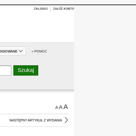
ZALOGUJ
ZAŁÓŻ KONTO
ANSOWANE
+ POMOC
A
A
A
NASTĘPNY ARTYKUŁ Z WYDANIA