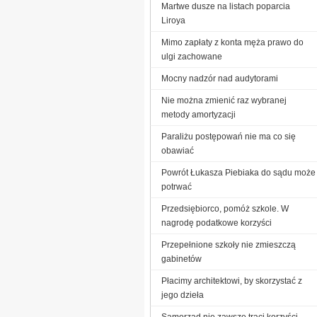
Martwe dusze na listach poparcia
Liroya
Mimo zapłaty z konta męża prawo do
ulgi zachowane
Mocny nadzór nad audytorami
Nie można zmienić raz wybranej
metody amortyzacji
Paraliżu postępowań nie ma co się
obawiać
Powrót Łukasza Piebiaka do sądu może
potrwać
Przedsiębiorco, pomóż szkole. W
nagrodę podatkowe korzyści
Przepełnione szkoły nie zmieszczą
gabinetów
Płacimy architektowi, by skorzystać z
jego dzieła
Samorząd nie zawsze traci korzyści