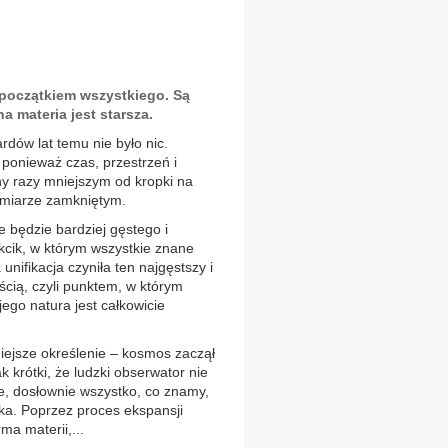
 początkiem wszystkiego. Są
a materia jest starsza.
rdów lat temu nie było nic.
 ponieważ czas, przestrzeń i
ony razy mniejszym od kropki na
ymiarze zamkniętym.
ie będzie bardziej gęstego i
kcik, w którym wszystkie znane
unifikacja czyniła ten najgęstszy i
ością, czyli punktem, w którym
jego natura jest całkowicie
ejsze określenie – kosmos zaczął
 krótki, że ludzki obserwator nie
ie, dosłownie wszystko, co znamy,
oka. Poprzez proces ekspansji
ma materii,...