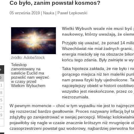
Co było, zanim powstał kosmos?
05 września 2019 | Nauka | Paweł Łepkowski
Wielki Wybuch wcale nie musi być
naukowcy, którzy uważają, że ciemn
Przyjęło się uważać, że ponad 14 milia
Wszechświat nie miał żadnych granic,
energia mieściły się na obszarze bili
źródło: AdobeStock
końcu tego zdania. Były zwinięte w w
Teleskop
Taka hipoteza zakłada, że nie było i n
zamontowany na
satelicie Euclid ma
gorącego miejsca niż ten maleńki pun
pozwolić nam wejrzeć
D
nam prawa fizyki były ujednolicone. Ta 
w czasy przed
1
najcieplejszy obiekt w historii osobliw
Wielkim Wybuchem
wszystko jest nieskończone, przez co 
8
niezrozumiała.
15
W pewnym momencie – choć w tym wypadku nie jest to najzręczni
22
się rozszerzać bardzo gwałtownie. Proces nazywany inflacją był tak
29
zdążyłby go zarejestrować w swojej percepcji. Mówiąc kolokwialn
pojawiłoby się nagle w czasie znacznie krótszym niż mrugnięcie 
czasoprzestrzeni powstał gaz wodorowy, najbardziej pierwotna for