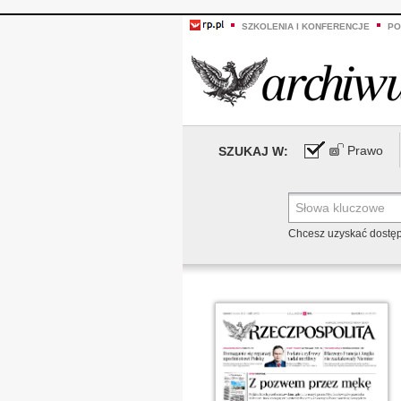
SZKOLENIA I KONFERENCJE
PO
Prawo
SZUKAJ W:
Chcesz uzyskać dostę