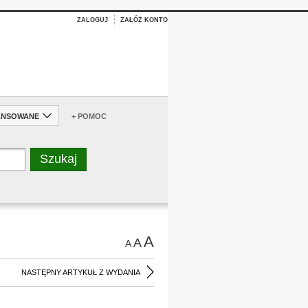
ZALOGUJ
ZAŁÓŻ KONTO
ANSOWANE
+ POMOC
A
A
A
NASTĘPNY ARTYKUŁ Z WYDANIA