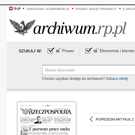
SZKOLENIA I KONFERENCJE
POZNAJ NASZE PRODUKTY
E-SKLE
Prawo
Ekonomia i biznes
SZUKAJ W:
Chcesz uzyskać dostęp do archiwum?
Zobacz ofertę
POPRZEDNI ARTYKUŁ Z