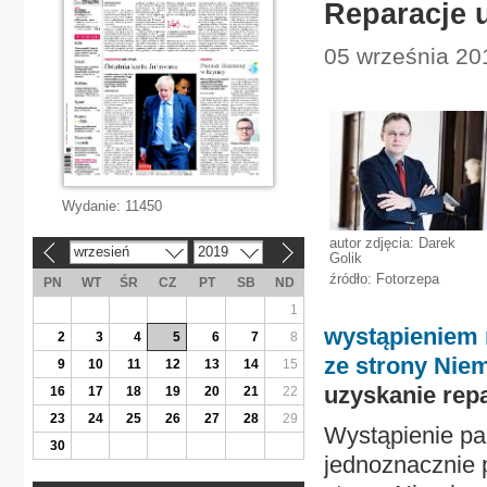
Reparacje 
05 września 201
Wydanie:
11450
autor zdjęcia: Darek
wrzesień
2019
«
»
Golik
źródło: Fotorzepa
PN
WT
ŚR
CZ
PT
SB
ND
1
wystąpieniem 
2
3
4
5
6
7
8
ze strony Nie
9
10
11
12
13
14
15
uzyskanie repa
16
17
18
19
20
21
22
23
24
25
26
27
28
29
Wystąpienie pa
30
jednoznacznie 