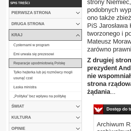
strony Niemiec,
SPIS TREŚCI
podobnych wypo
PIERWSZA STRONA
ono także zbie
DRUGA STRONA
PiS Jarosława 
tworzonego i po
KRAJ
Mateusz Morawi
Cysternami w program
zarówno prawnie
Emi urwała się prezesowi
Z drugiej stro
Reparacje upodmiotowią Polskę
prezydent And
Tylko hejterka lub jej rozmówcy mogli
nie wspomniał
usunąć czat
strona rządow
Łaska ministra
żądania
...
„Polityka” bez wpływu na politykę
ŚWIAT
Dostęp do tr
KULTURA
Archiwum Rz
OPINIE