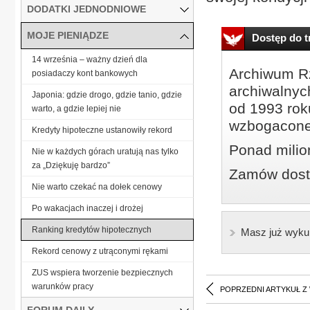
DODATKI JEDNODNIOWE
MOJE PIENIĄDZE
Dostęp do tr
14 września – ważny dzień dla
Archiwum Rz
posiadaczy kont bankowych
archiwalnyc
Japonia: gdzie drogo, gdzie tanio, gdzie
od 1993 roku
warto, a gdzie lepiej nie
wzbogacone
Kredyty hipoteczne ustanowiły rekord
Ponad milio
Nie w każdych górach uratują nas tylko
za „Dziękuję bardzo”
Zamów dostę
Nie warto czekać na dołek cenowy
Po wakacjach inaczej i drożej
Ranking kredytów hipotecznych
Masz już wyku
Rekord cenowy z utrąconymi rękami
ZUS wspiera tworzenie bezpiecznych
warunków pracy
POPRZEDNI ARTYKUŁ Z
FORUM DAILY