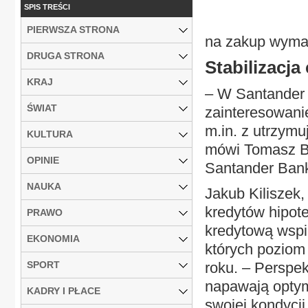
SPIS TREŚCI
PIERWSZA STRONA
na zakup wyma
DRUGA STRONA
Stabilizacja
KRAJ
– W Santander 
ŚWIAT
zainteresowanie
m.in. z utrzymu
KULTURA
mówi Tomasz Bo
OPINIE
Santander Bank
NAUKA
Jakub Kiliszek,
kredytów hipot
PRAWO
kredytową wspie
EKONOMIA
których poziom
SPORT
roku. – Perspek
napawają opty
KADRY I PŁACE
swojej kondycji