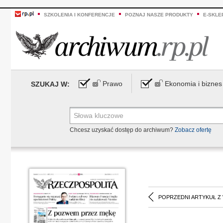
SZKOLENIA I KONFERENCJE
POZNAJ NASZE PRODUKTY
E-SKLE
Prawo
Ekonomia i biznes
SZUKAJ W:
Chcesz uzyskać dostęp do archiwum?
Zobacz ofertę
POPRZEDNI ARTYKUŁ Z