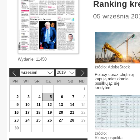
Ranking kr
05 września 201
Wydanie:
11450
źródło: AdobeStock
wrzesień
2019
«
»
Polacy coraz chętniej
kupują mieszkania
PN
WT
ŚR
CZ
PT
SB
ND
posiłkując się
kredytem
1
2
3
4
5
6
7
8
9
10
11
12
13
14
15
16
17
18
19
20
21
22
23
24
25
26
27
28
29
30
źródło:
Rzeczpospolita