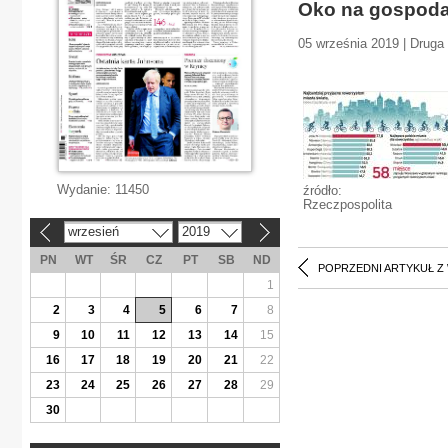
Oko na gospoda
05 września 2019 | Druga 
Wydanie:
11450
źródło:
Rzeczpospolita
wrzesień
2019
«
»
PN
WT
ŚR
CZ
PT
SB
ND
POPRZEDNI ARTYKUŁ Z
1
2
3
4
5
6
7
8
9
10
11
12
13
14
15
16
17
18
19
20
21
22
23
24
25
26
27
28
29
30