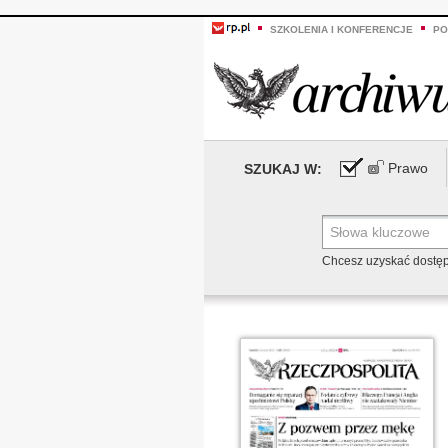
SZKOLENIA I KONFERENCJE
PO
Prawo
SZUKAJ W:
Chcesz uzyskać dostę