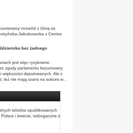
bezumowny rozwód z Unią za
Gostyńska-Jakubowska z Centre
aździernika bez żadnego
aniach jest więc ryzykowne.
e bez zgody parlamentu bezumowny
yło większości deputowanych. Ale z
t, też nie mają szans na sukces w...
alnych tekstów opublikowanych
 Polsce i świecie, wzbogacone o