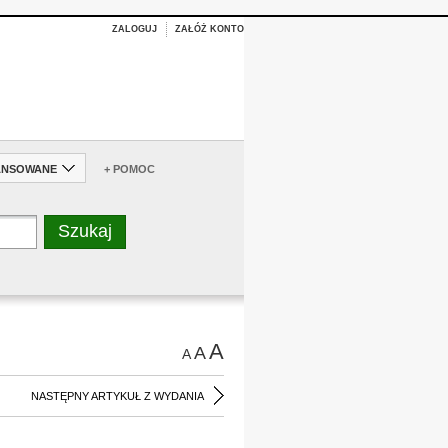
ZALOGUJ
ZAŁÓŻ KONTO
ANSOWANE
+ POMOC
A
A
A
NASTĘPNY ARTYKUŁ Z WYDANIA