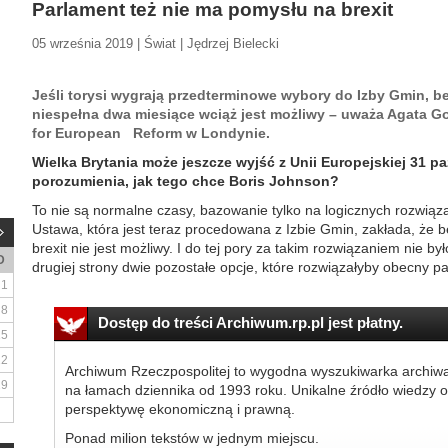
Parlament też nie ma pomysłu na brexit
05 września 2019 | Świat | Jędrzej Bielecki
Jeśli torysi wygrają przedterminowe wybory do Izby Gmin, 
niespełna dwa miesiące wciąż jest możliwy – uważa Agata 
for European Reform w Londynie.
Wielka Brytania może jeszcze wyjść z Unii Europejskiej 31 p
porozumienia, jak tego chce Boris Johnson?
To nie są normalne czasy, bazowanie tylko na logicznych rozwiąz
Ustawa, która jest teraz procedowana z Izbie Gmin, zakłada, ż
brexit nie jest możliwy. I do tej pory za takim rozwiązaniem nie b
D
drugiej strony dwie pozostałe opcje, które rozwiązałyby obecny pa
1
8
Dostęp do treści Archiwum.rp.pl jest płatny.
15
22
Archiwum Rzeczpospolitej to wygodna wyszukiwarka archiw
29
na łamach dziennika od 1993 roku. Unikalne źródło wiedzy o
perspektywę ekonomiczną i prawną.
Ponad milion tekstów w jednym miejscu.