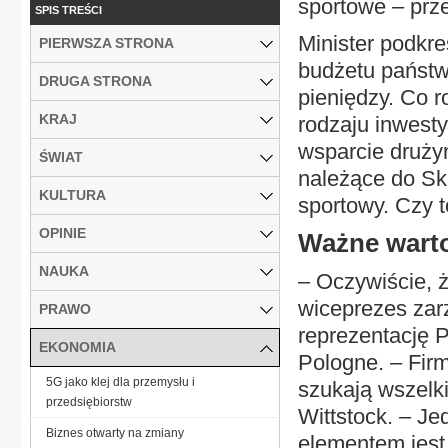
sportowe – prz
SPIS TREŚCI
Minister podkre
PIERWSZA STRONA
budżetu państwa
DRUGA STRONA
pieniędzy. Co 
KRAJ
rodzaju inwesty
wsparcie drużyn
ŚWIAT
należące do Sk
KULTURA
sportowy. Czy 
OPINIE
Ważne wart
NAUKA
– Oczywiście, ż
wiceprezes zar
PRAWO
reprezentację P
EKONOMIA
Pologne. – Firm
5G jako klej dla przemysłu i
szukają wszelk
przedsiębiorstw
Wittstock. – Je
Biznes otwarty na zmiany
elementem jest 