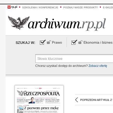
SZKOLENIA I KONFERENCJE
POZNAJ NASZE PRODUKTY
E-SKLE
Prawo
Ekonomia i biznes
SZUKAJ W:
Chcesz uzyskać dostęp do archiwum?
Zobacz ofertę
POPRZEDNI ARTYKUŁ Z