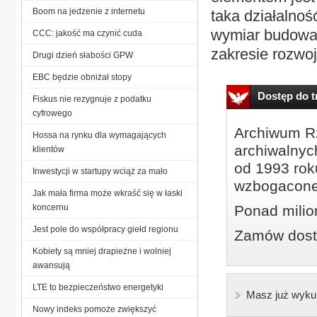
Boom na jedzenie z internetu
taka działalnoś
wymiar budowan
CCC: jakość ma czynić cuda
zakresie rozwoj
Drugi dzień słabości GPW
EBC będzie obniżał stopy
Dostęp do tr
Fiskus nie rezygnuje z podatku
cyfrowego
Archiwum Rz
Hossa na rynku dla wymagających
archiwalnyc
klientów
od 1993 roku
Inwestycji w startupy wciąż za mało
wzbogacone
Jak mała firma może wkraść się w łaski
koncernu
Ponad milio
Jest pole do współpracy giełd regionu
Zamów dostę
Kobiety są mniej drapieżne i wolniej
awansują
LTE to bezpieczeństwo energetyki
Masz już wyku
Nowy indeks pomoże zwiększyć