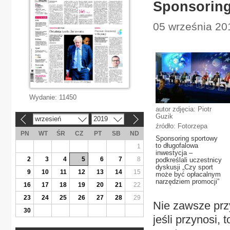
Sponsoring
05 września 20
Wydanie:
11450
autor zdjęcia: Piotr
Guzik
wrzesień
2019
«
»
źródło: Fotorzepa
PN
WT
ŚR
CZ
PT
SB
ND
Sponsoring sportowy
to długofalowa
1
inwestycja –
2
3
4
5
6
7
8
podkreślali uczestnicy
dyskusji „Czy sport
9
10
11
12
13
14
15
może być opłacalnym
narzędziem promocji”
16
17
18
19
20
21
22
23
24
25
26
27
28
29
Nie zawsze prz
30
jeśli przynosi, 