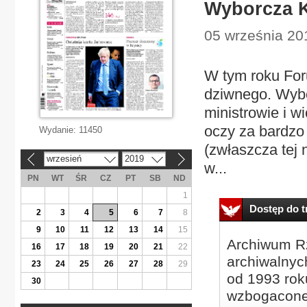
Wyborcza K
05 września 201
W tym roku For
dziwnego. Wybo
ministrowie i w
oczy za bardzo 
Wydanie:
11450
(zwłaszcza tej 
wrzesień
2019
«
»
w...
PN
WT
ŚR
CZ
PT
SB
ND
1
Dostęp do tr
2
3
4
5
6
7
8
9
10
11
12
13
14
15
Archiwum Rz
16
17
18
19
20
21
22
archiwalnyc
23
24
25
26
27
28
29
od 1993 roku
30
wzbogacone