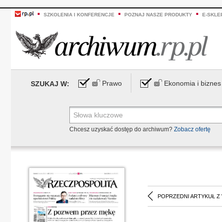
SZKOLENIA I KONFERENCJE
POZNAJ NASZE PRODUKTY
E-SKLE
Prawo
Ekonomia i biznes
SZUKAJ W:
Chcesz uzyskać dostęp do archiwum?
Zobacz ofertę
POPRZEDNI ARTYKUŁ Z