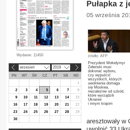
Pułapka z 
05 września 201
Wydanie:
11450
źródło: AFP
Prezydent Wołodymyr
Zełenski musi
wrzesień
2019
«
»
dokonać wyboru,
czy wypuścić
PN
WT
ŚR
CZ
PT
SB
ND
wszystkich, których
1
uwolnienia domaga
się Moskwa,
2
3
4
5
6
7
8
niezależnie od szkód,
które wyrządzili
9
10
11
12
13
14
15
Ukrainie
i innym krajom
16
17
18
19
20
21
22
23
24
25
26
27
28
29
30
aresztowały w 
uwolnić 33 Ukr