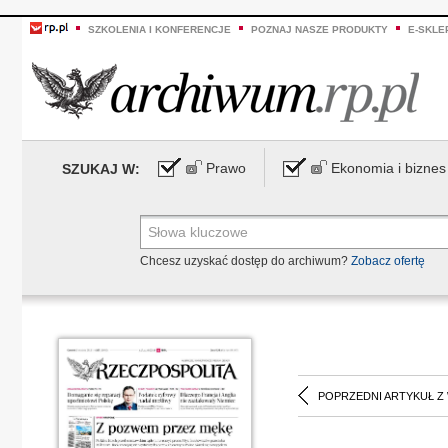
SZKOLENIA I KONFERENCJE
POZNAJ NASZE PRODUKTY
E-SKLE
Prawo
Ekonomia i biznes
SZUKAJ W:
Chcesz uzyskać dostęp do archiwum?
Zobacz ofertę
POPRZEDNI ARTYKUŁ Z