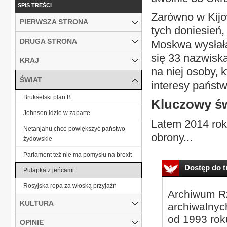
SPIS TREŚCI
Zarówno w Kijow
PIERWSZA STRONA
tych doniesień,
DRUGA STRONA
Moskwa wysłała 
się 33 nazwisk
KRAJ
na niej osoby,
ŚWIAT
interesy państw
Brukselski plan B
Kluczowy ś
Johnson idzie w zaparte
Latem 2014 ro
Netanjahu chce powiększyć państwo
obrony...
żydowskie
Parlament też nie ma pomysłu na brexit
Dostęp do tr
Pułapka z jeńcami
Rosyjska ropa za włoską przyjaźń
Archiwum Rz
KULTURA
archiwalnyc
od 1993 roku
OPINIE