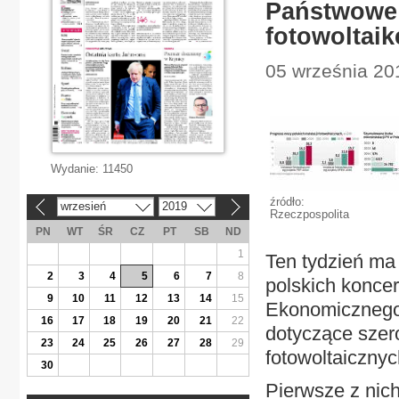
Państwowe 
fotowoltaik
05 września 20
Wydanie:
11450
źródło:
wrzesień
2019
«
»
Rzeczpospolita
PN
WT
ŚR
CZ
PT
SB
ND
1
Ten tydzień ma 
2
3
4
5
6
7
8
polskich konce
9
10
11
12
13
14
15
Ekonomicznego
16
17
18
19
20
21
22
dotyczące szer
23
24
25
26
27
28
29
fotowoltaicznyc
30
Pierwsze z nich