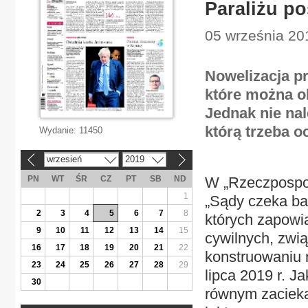
Paraliżu p
05 września 20
Nowelizacja p
które można o
Jednak nie na
którą trzeba o
Wydanie:
11450
wrzesień
2019
«
»
PN
WT
ŚR
CZ
PT
SB
ND
W „Rzeczpospoli
1
„Sądy czeka ba
2
3
4
5
6
7
8
których zapowi
9
10
11
12
13
14
15
cywilnych, zwi
16
17
18
19
20
21
22
konstruowaniu 
23
24
25
26
27
28
29
lipca 2019 r. Ja
30
równym zacieka