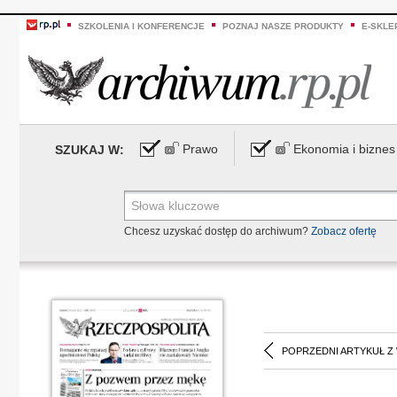
SZKOLENIA I KONFERENCJE
POZNAJ NASZE PRODUKTY
E-SKLE
Prawo
Ekonomia i biznes
SZUKAJ W:
Chcesz uzyskać dostęp do archiwum?
Zobacz ofertę
POPRZEDNI ARTYKUŁ Z