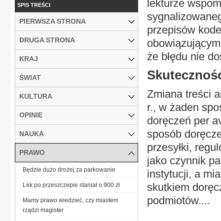
lekturze wspomn
SPIS TREŚCI
sygnalizowaneg
PIERWSZA STRONA
przepisów kode
DRUGA STRONA
obowiązującym o
że błędu nie do
KRAJ
Skuteczność
ŚWIAT
Zmiana treści ar
KULTURA
r., w żaden sp
OPINIE
doręczeń per a
sposób doręcze
NAUKA
przesyłki, regu
PRAWO
jako czynnik par
Będzie dużo drożej za parkowanie
instytucji, a m
skutkiem doręcz
Lek po przeszczepie staniał o 900 zł
podmiotów....
Mamy prawo wiedzieć, czy miastem
rządzi magister