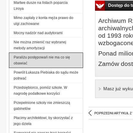
Martwe dusze na listach poparcia
Dostęp do tr
Liroya
Mimo zapłaty z konta męża prawo do
Archiwum Rz
ulgi zachowane
archiwalnyc
Mocny nadzór nad audytorami
od 1993 roku
wzbogacone
Nie można zmienić raz wybranej
metody amortyzacji
Ponad milio
Paraliżu postępowań nie ma co się
Zamów dostę
obawiać
Powrót Łukasza Piebiaka do sądu może
potrwać
Przedsiębiorco, pomóż szkole. W
Masz już wyku
nagrodę podatkowe korzyści
Przepełnione szkoły nie zmieszczą
gabinetów
POPRZEDNI ARTYKUŁ Z
Płacimy architektowi, by skorzystać z
jego dzieła
Samorząd nie zawsze traci korzyści